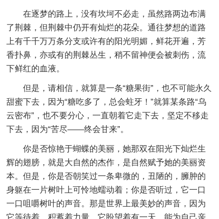
在逐梦的路上，没有坎坷不必走，虽然路两边布满
了荆棘，但荆棘中仍开有灿烂的花朵。通往梦想的道路
上有千千万万条分支或许有的阳光明媚，鲜花开遍，芳
香扑鼻，亦或有的荆棘丛生，稍不留神便会被刺伤，流
下鲜红的血液。
但是，请相信，就算是一条“糖果街”，也不可能永久
甜蜜下去，因为“糖吃多了，总会蛀牙！”就算某条路“乌
云密布”，也不要分心，一直朝着它走下去，坚定不移走
下去，因为“苦尽——终会甘来”。
你是否惊艳于蝴蝶的美丽，她那双在阳光下灿烂生
辉的翅膀，就是大自然的杰作，是自然赋予她的美丽资
本。但是，你是否朝笑过一条卑微的，丑陋的，臃肿的
身躯在一片树叶上可怜地蠕动着；你是否听过，它一口
一口咀嚼树叶的声音。那是世界上最美妙的声音，因为
它等待着，积蓄着力量，它盼望着有一天，能为自己亲