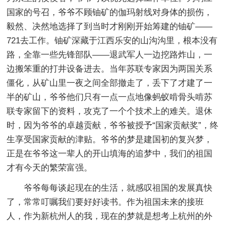
国家的号召，爷爷不顾铀矿的伽玛射线对身体的损伤，
毅然、决然地选择了到当时才刚刚开始筹建的铀矿——
721去工作。铀矿深藏于江西乐安的山沟沟里，根本没有
路，全靠一些先锋部队——退武军人一边挖路炸山，一
边搬笨重的打井设备进去。当年苏联专家因为两国关系
僵化，从矿山里一夜之间全部撤走了，丢下了才建了一
半的矿山，爷爷他们只有一点一点地像蚂蚁啃骨头啃苏
联专家留下的资料，攻克了一个个技术上的难关。退休
时，因为爷爷的卓越贡献，爷爷被授予“国家贡献奖”，终
生享受国家贡献的津贴。爷爷的梦是建国初的复兴梦，
正是在爷爷这一辈人的开山填海的追梦中，我们的祖国
才有今天的繁荣富强。
爷爷每每谈起现在的生活，就感叹祖国的发展真快
了，常常叮嘱我们要好好读书。作为祖国未来的接班
人，作为新杭州人的我，现在的梦就是想考上杭州的外