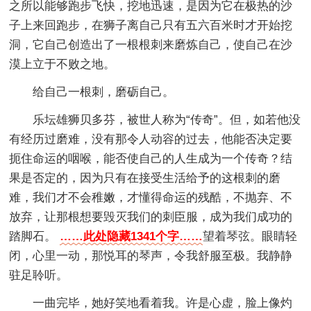
之所以能够跑步飞快，挖地迅速，是因为它在极热的沙
子上来回跑步，在狮子离自己只有五六百米时才开始挖
洞，它自己创造出了一根根刺来磨炼自己，使自己在沙
漠上立于不败之地。
给自己一根刺，磨砺自己。
乐坛雄狮贝多芬，被世人称为“传奇”。但，如若他没
有经历过磨难，没有那令人动容的过去，他能否决定要
扼住命运的咽喉，能否使自己的人生成为一个传奇？结
果是否定的，因为只有在接受生活给予的这根刺的磨
难，我们才不会稚嫩，才懂得命运的残酷，不抛弃、不
放弃，让那根想要毁灭我们的刺臣服，成为我们成功的
踏脚石。
……此处隐藏1341个字……
望着琴弦。眼睛轻
闭，心里一动，那悦耳的琴声，令我舒服至极。我静静
驻足聆听。
一曲完毕，她好笑地看着我。许是心虚，脸上像灼