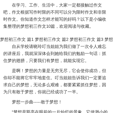
在学习、工作、生活中，大家一定都接触过作文
吧，作文根据写作时限的不同可以分为限时作文和非限
时作文。你知道作文怎样才能写的好吗？以下是小编收
集整理的梦想初三作文10篇，欢迎阅读与收藏。
梦想初三作文 篇1
梦想初三作文 篇2
梦想初三作文 篇3
梦想
自从学校请晓玲叮当姐姐为我们做了一次令人难忘
的讲座后，我就深深体会到她给我们的勉励一句话：抓
住梦的翅膀，只要我们有梦想，就能实现它。
是啊！梦想的力量是无穷无尽，它会使你成功，但
你却不能将它牢牢地套住。叮当姐姐告诉我们一定要追
求自己的梦想，无论多么艰难，都要紧紧抓住梦想，因
为只有敢于梦想，你就已经成功了一半。
梦想一步曲-----敢于梦想！
“梦想是豁亮在眼前的一片灿烂的景象。它使渺小的