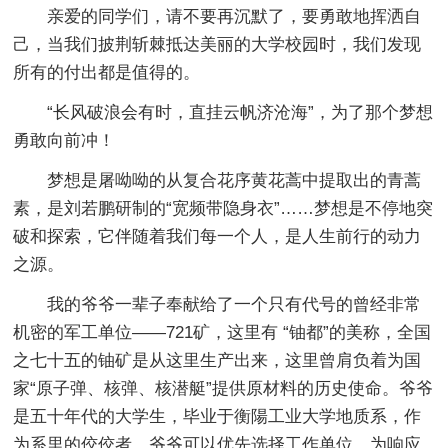
亲爱的同学们，请不要再沉默了，要勇敢地挥洒自
己，当我们披荆斩棘抵达美丽的大学校园时，我们发现
所有的付出都是值得的。
“长风破浪会有时，直挂云帆济沧海”，为了那个梦想
勇敢向前冲！
梦想是屠呦呦的从复合花序黄花蒿中提取出的青蒿
素，是刘若鹏研制的“宽频带隐身衣”……梦想是不停地突
破和探索，它伴随着我们每一个人，是人生前行的动力
之源。
我的爷爷一辈子奉献给了一个只有代号的曾经非常
机密的军工单位——721矿，这里有 “铀都”的美称，全国
之七十五的铀矿是从这里生产出来，这里曾肩负着为国
家“原子弹、核弹、核潜艇”提供原材料的历史使命。爷爷
是五十年代的大学生，毕业于衡陽工业大学地质系，作
为系里的佼佼者，爷爷可以优先选择工作单位。为响应