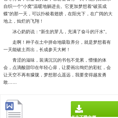
自织一个“小窝”温暖地躺进去。它更加梦想着“破茧成
蝶”的那一天，可以扑棱着翅膀，在阳光下，在广阔的大
地上，灿烂的飞翔！
冰心奶奶说：“新生的芽儿，充满了奋斗的汗水”。
走啊！种子在土中拼命地吸取养分，就是梦想着有
一天能破土而出，长成参天大树！
青涩的滋味，装满沉沉的书包不觉累，懵懂的体
会，点滴酸甜印在年轻心扉，让爱画出绚烂的彩虹，会
让天空不再有朦胧，梦想那么遥远，我要变得越发勇
敢……
点击下载文档