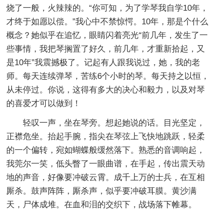
烧了一般，火辣辣的。“你可知，为了学琴我自学10年，
才终于如愿以偿。”我心中不禁惊愕。10年，那是个什么
概念？她似乎在追忆，眼睛闪着亮光“前几年，发生了一
些事情，我把琴搁置了好久，前几年，才重新拾起，又
是10年”我震撼极了。记起有人跟我说过，她，我的老
师。每天连续弹琴，苦练6个小时的琴。每天持之以恒，
从未停过。你说，这得有多大的决心和毅力，以及对琴
的喜爱才可以做到！
轻叹一声，坐在琴旁。想起她说的话。目光坚定，
正襟危坐。抬起手腕，指尖在琴弦上飞快地跳跃，轻柔
的一个偏转，宛如蝴蝶般缓然落下。熟悉的音调响起，
我莞尔一笑，低头瞥了一眼曲谱，在手起，传出震天动
地的声音，好像要冲破云霄。成千上万的士兵，在互相
厮杀。鼓声阵阵，厮杀声，似乎要冲破耳膜。黄沙满
天，尸体成堆。在血和泪的交织下，战场落下帷幕。