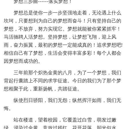
梦想三步曲------落实梦想！
梦想总是使你一步一步坚强地走着，无论遇上什么
坎坷，只要想到为自己的梦想而奋斗！只有坚持自己的
梦想，不放弃，努力实现它。梦想就能被你紧紧抓牢！
马活驰聘人活梦想。坚持梦想，让梦想飞翔，迎上风
雨，奋力振翼，最初的梦想一定能成真的！追求梦想吧!
相信自己有了梦想，生活会变得丰富多彩！每个人都会
因梦想而成功的。
三年前那个炽热金黄的八月，为了一个梦想，我们
背起行囊踏上不同的求学征途。今日的我们为了那个梦
想相聚于此，重新扬帆，共踏征途。
纵使烈日骄阳，我们无怨；纵然挥汗如雨，我们无
悔。
站在楼道，望着校园，它覆盖过白雪，萌发过嫩
绿，浸染过金黄，竞放过嫣红。花开花落，韶光似水，