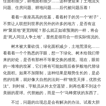
住面积很少，耕地面积很少……这样便迎来了土地流失
问题、住房问题、耕地问题……后代被问题压着！
看着一座座高高的坟墓，看着村子的另一个“村子”，
不禁让人联想到世界的另外的许多的地方，是否有这
种“聚居地”更宽阔呢？那么就正如谁预测的一样，将会
是“死人同活人争土地”，显然是很符合一些实际情况的。
树木被大量砍伐，绿化面积减少，土地荒漠化……
看着着一个个熟悉的字眼，想一下绿化、树木给我们带
来的好处，是否有那种不等量交换的感觉。现在，眼前
的一堆堆的坟冢，它们将有可能如雨后春笋般地代替绿
化面积。如果不加限制，这种结果是顺势生长的，是必
然的结果，就好像大自然的法则一样“物竞天择，优胜劣
汰”。到时候，宇航员从外太空遥望，则再也看不到这个
美丽的星球。代替她的，而是一个“马蜂窝状的东西了。
不过，问题的出现总是会有解决的办法。试着大胆