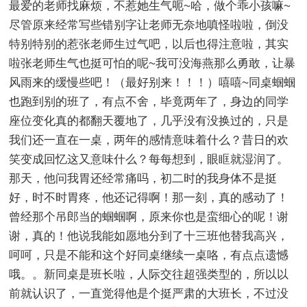
最爱的老师找麻烦，不惹她生气呃~哈，做个乖小孩嘛~
尽管原来经常写些错别字让老师无奈地嗔怪啦啦，倒没
特别特别的惹张老师生过气吧，以后也得注意啦，其实
啦张老师生气也挺可怕的呢~我可没海燕那么勇敢，让暴
风雨来的缓慢些吧！（最好别来！！！）嘻嘻~同桌蝈蝈
也跑到别的班了，有点不舍，毕竟两年了，身边的同学
座位变化真的都翻天覆地了，几乎没有没换过的，只是
我们还一直在一桌，两年的感情意味着什么？昔日的欢
笑变成回忆这又意味什么？每每想到，眼眶就湿润了。
那天，他问我胃还经常痛吗，初二时的我身体不是挺
好，时不时胃疼，他还记得啊！那一刻，真的感动了！
曾经那个吊郎当的蝈蝈啊，原来你也是蛮细心的呢！谢
谢，真的！他说我能如愿地分到了十三班他替我高兴，
呵呵，只是不能和这个好同桌继续一桌咯，有点点遗憾
哦。。新同桌是班长啦，人际交往超强类型的，所以以
前就认识了，一直觉得他是个挺严肃的大班长，不过没