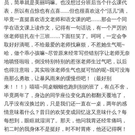
员，简单就是美丽吗嘛。也没想过分班后当个什么课代
表，所以有点惊也有点喜......但也很喜欢这个“活儿”滴，
毕竟一直挺喜欢语文老师和语文课的吧……那会一个同
学在语文课上读作文，记得有一句话说，有一个严厉的
张老师驻扎在十三班……下面狂笑了。呵呵，一定会争
取好好滴呃，不给最爱的老师找麻烦，不惹她生气呃~
哈，做个乖小孩嘛~尽管原来经常写些错别字让老师无奈
地嗔怪啦啦，倒没特别特别的惹张老师生过气吧，以后
也得注意啦，其实啦张老师生气也挺可怕的呢~我可没海
燕那么勇敢，让暴风雨来的缓慢些吧！（最好别
来！！！）嘻嘻~同桌蝈蝈也跑到别的班了，有点不舍，
毕竟两年了，身边的同学座位变化真的都翻天覆地了，
几乎没有没换过的，只是我们还一直在一桌，两年的感
情意味着什么？昔日的欢笑变成回忆这又意味什么？每
每想到，眼眶就湿润了。那天，他问我胃还经常痛吗，
初二时的我身体不是挺好，时不时胃疼，他还记得啊！