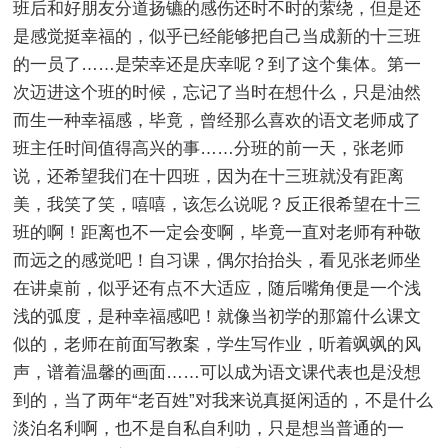
班后和好朋友分道扬镳的感伤还时不时的萦绕，但是还
是感觉挺幸福的，似乎已经能够把自己当成新的十三班
的一员了……是荣幸还是庆幸呢？到了这个集体。第一
次迈进这个班的时候，忘记了当时在想什么，只是油然
而生一种幸福感，毕竟，曾经那么喜欢的语文老师成了
班主任时间值得高兴的事……分班的前一天，张老师
说，还希望我们在十四班，因为在十三班就没有距离
美，我笑了笑，嘻嘻，该怎么说呢？反正很希望在十三
班的啊！距离也不一定会变啊，毕竟一直对老师有种敬
而远之的感觉吧！自习课，偶尔抬抬头，看见张老师坐
在讲桌前，似乎还有点不大适应，随后嘴角便是一个浅
浅的弧度，是种幸福感吧！就像当初学的那篇什么课文
似的，老师在前面写教案，学生写作业，听着飒飒的风
声，谱着温馨的画面……可以成为语文课代表也是没想
到的，当了两年“老百姓”对我来说真挺闲适的，不是什么
淡泊名利啊，也不是自私自利叻，只是想当普通的一