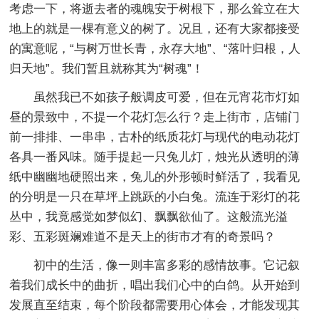
考虑一下，将逝去者的魂魄安于树根下，那么耸立在大
地上的就是一棵有意义的树了。况且，还有大家都接受
的寓意呢，“与树万世长青，永存大地”、“落叶归根，人
归天地”。我们暂且就称其为“树魂”！
虽然我已不如孩子般调皮可爱，但在元宵花市灯如
昼的景致中，不提一个花灯怎么行？走上街市，店铺门
前一排排、一串串，古朴的纸质花灯与现代的电动花灯
各具一番风味。随手提起一只兔儿灯，烛光从透明的薄
纸中幽幽地硬照出来，兔儿的外形顿时鲜活了，我看见
的分明是一只在草坪上跳跃的小白兔。流连于彩灯的花
丛中，我竟感觉如梦似幻、飘飘欲仙了。这般流光溢
彩、五彩斑斓难道不是天上的街市才有的奇景吗？
初中的生活，像一则丰富多彩的感情故事。它记叙
着我们成长中的曲折，唱出我们心中的白鸽。从开始到
发展直至结束，每个阶段都需要用心体会，才能发现其