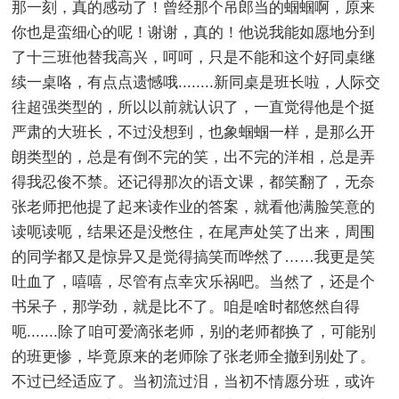
那一刻，真的感动了！曾经那个吊郎当的蝈蝈啊，原来
你也是蛮细心的呢！谢谢，真的！他说我能如愿地分到
了十三班他替我高兴，呵呵，只是不能和这个好同桌继
续一桌咯，有点点遗憾哦........新同桌是班长啦，人际交
往超强类型的，所以以前就认识了，一直觉得他是个挺
严肃的大班长，不过没想到，也象蝈蝈一样，是那么开
朗类型的，总是有倒不完的笑，出不完的洋相，总是弄
得我忍俊不禁。还记得那次的语文课，都笑翻了，无奈
张老师把他提了起来读作业的答案，就看他满脸笑意的
读呃读呃，结果还是没憋住，在尾声处笑了出来，周围
的同学都又是惊异又是觉得搞笑而哗然了……我更是笑
吐血了，嘻嘻，尽管有点幸灾乐祸吧。当然了，还是个
书呆子，那学劲，就是比不了。咱是啥时都悠然自得
呃.......除了咱可爱滴张老师，别的老师都换了，可能别
的班更惨，毕竟原来的老师除了张老师全撤到别处了。
不过已经适应了。当初流过泪，当初不情愿分班，或许