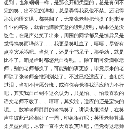
想到，也象蝈蝈一样，是那么开朗类型的，总是有倒不
完的笑，出不完的洋相，总是弄得我忍俊不禁。还记得
那次的语文课，都笑翻了，无奈张老师把他提了起来读
作业的答案，就看他满脸笑意的读呃读呃，结果还是没
憋住，在尾声处笑了出来，周围的同学都又是惊异又是
觉得搞笑而哗然了……我更是笑吐血了，嘻嘻，尽管有
点幸灾乐祸吧。当然了，还是个书呆子，那学劲，就是
比不了。咱是啥时都悠然自得呃。。除了咱可爱滴张老
师，别的老师都换了，可能别的班更惨，毕竟原来的老
师除了张老师全撤到别处了。不过已经适应了。当初流
过泪，当初不情愿分班，或许你会觉得我适应能力不行
吧，其实我自己到不这么认为，只是怕、、怕最喜欢的
语文老师不教了、、嘻嘻，其实啦，适应的还是蛮快的
呢。。数学老师胖胖的老搞笑了，讲课也很清楚，在笑
声中彼此已经相处了一周，印象很好呢；英语老师算温
柔类型的吧，尽管一直不大喜欢英语吧，但觉得这老师