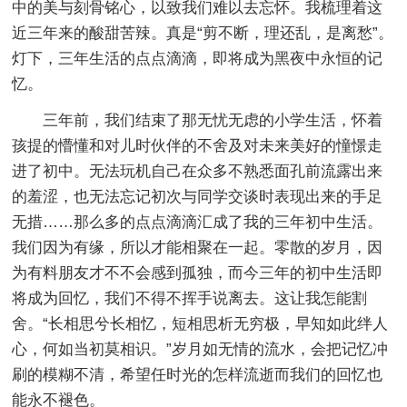
中的美与刻骨铭心，以致我们难以去忘怀。我梳理着这
近三年来的酸甜苦辣。真是“剪不断，理还乱，是离愁”。
灯下，三年生活的点点滴滴，即将成为黑夜中永恒的记
忆。
三年前，我们结束了那无忧无虑的小学生活，怀着
孩提的懵懂和对儿时伙伴的不舍及对未来美好的憧憬走
进了初中。无法玩机自己在众多不熟悉面孔前流露出来
的羞涩，也无法忘记初次与同学交谈时表现出来的手足
无措……那么多的点点滴滴汇成了我的三年初中生活。
我们因为有缘，所以才能相聚在一起。零散的岁月，因
为有料朋友才不不会感到孤独，而今三年的初中生活即
将成为回忆，我们不得不挥手说离去。这让我怎能割
舍。“长相思兮长相忆，短相思析无穷极，早知如此绊人
心，何如当初莫相识。”岁月如无情的流水，会把记忆冲
刷的模糊不清，希望任时光的怎样流逝而我们的回忆也
能永不褪色。