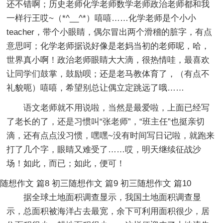
还不错啊；历史老师化学老师数学老师政治老师都和我
一样行王哎~（*^__^*）嘻嘻……化学老师是个小小
teacher，带个小眼睛，偶尔冒出两个滑稽的脏字，有点
意思呵；化学老师据说好像是老妈当初的老师呢，哈，
世界真小啊！政治老师眼睛大大滴，很热情哇，最喜欢
让同学们鼓掌，鼓励呗；还是老马教体育了，（有点不
礼貌呃）嘻嘻，希望别总让偶立定跳远了哦……
语文老师就不用说啦，当然是最爱啦，上面已经写
了老长的了，还是习惯叫“张老师”，“班主任”也挺亲切
滴，还有点点没习惯，嘿嘿~没有时间写日记啦，就跑来
打了几个字，眼睛又难受了……哎，明天继续征战沙
场！如此，而已；如此，便可！
随想作文 篇8
初三随想作文 篇9
初三随想作文 篇10
据全球土地面积调查显示，我国土地面积调查显
示，总面积被海洋占去最宽，余下可利用面积很少，居