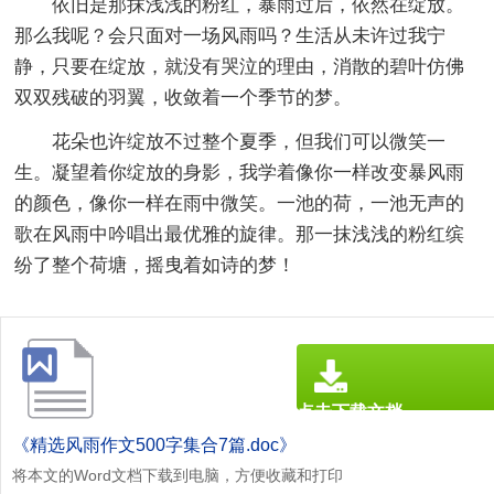
依旧是那抹浅浅的粉红，暴雨过后，依然在绽放。
那么我呢？会只面对一场风雨吗？生活从未许过我宁
静，只要在绽放，就没有哭泣的理由，消散的碧叶仿佛
双双残破的羽翼，收敛着一个季节的梦。
花朵也许绽放不过整个夏季，但我们可以微笑一
生。凝望着你绽放的身影，我学着像你一样改变暴风雨
的颜色，像你一样在雨中微笑。一池的荷，一池无声的
歌在风雨中吟唱出最优雅的旋律。那一抹浅浅的粉红缤
纷了整个荷塘，摇曳着如诗的梦！
点击下载文档
文档为doc格式
《精选风雨作文500字集合7篇.doc》
将本文的Word文档下载到电脑，方便收藏和打印