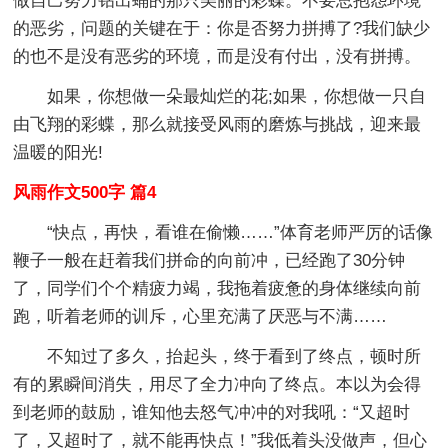
做自己努力钻出蛹的那只美丽的彩蝶。不要总抱怨环境
的恶劣，问题的关键在于：你是否努力拼搏了?我们缺少
的也不是没有恶劣的环境，而是没有付出，没有拼搏。
如果，你想做一朵最灿烂的花;如果，你想做一只自
由飞翔的彩蝶，那么就接受风雨的磨炼与挑战，迎来最
温暖的阳光!
风雨作文500字 篇4
“快点，再快，看谁在偷懒……”体育老师严厉的话像
鞭子一般在赶着我们拼命的向前冲，已经跑了30分钟
了，同学们个个精疲力竭，我拖着疲惫的身体继续向前
跑，听着老师的训斥，心里充满了厌恶与不满……
不知过了多久，抬起头，终于看到了终点，顿时所
有的累瞬间消失，用尽了全力冲向了终点。本以为会得
到老师的鼓励，谁知他去怒气冲冲的对我吼：“又超时
了，又超时了，就不能再快点！”我低着头没做声，但心