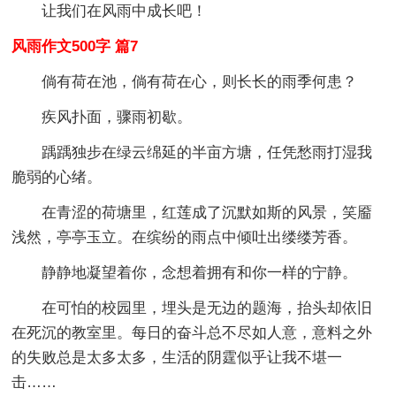
让我们在风雨中成长吧！
风雨作文500字 篇7
倘有荷在池，倘有荷在心，则长长的雨季何患？
疾风扑面，骤雨初歇。
踽踽独步在绿云绵延的半亩方塘，任凭愁雨打湿我
脆弱的心绪。
在青涩的荷塘里，红莲成了沉默如斯的风景，笑靥
浅然，亭亭玉立。在缤纷的雨点中倾吐出缕缕芳香。
静静地凝望着你，念想着拥有和你一样的宁静。
在可怕的校园里，埋头是无边的题海，抬头却依旧
在死沉的教室里。每日的奋斗总不尽如人意，意料之外
的失败总是太多太多，生活的阴霆似乎让我不堪一
击……