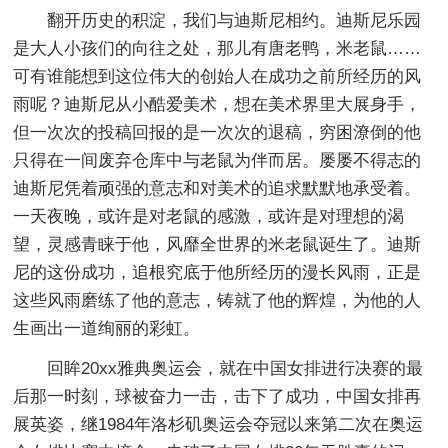
翻开历史的积淀，我们与迪斯尼相约。迪斯尼乐园
是大人小孩们的向往之处，那儿有唐老鸭，米老鼠……
可有谁能想到这位伟大的创始人在成功之前所经历的风
雨呢？迪斯尼从小酷爱美术，想在美术界里大展身手，
但一次次的投稿回报的是一次次的退稿，穷困潦倒的他
只得在一间废弃仓库中与老鼠为伴而居。屡屡不得志的
迪斯尼凭着顽强的意志和对美术的追求默默地承受着。
一天夜晚，或许是对老鼠的感激，或许是对理想的渴
望，灵感青睐于他，风靡全世界的米老鼠诞生了。迪斯
尼的这份成功，追根究底于他所经历的漫长风雨，正是
这些风雨磨练了他的意志，铸就了他的辉煌，为他的人
生画出一道绚丽的彩虹。
回眸20xx雅典奥运会，就在中国女排进行决赛的最
后那一时刻，球被奋力一击，击下了成功，中国女排再
展英姿，继1984年洛杉矶奥运会夺冠以来第二次在奥运