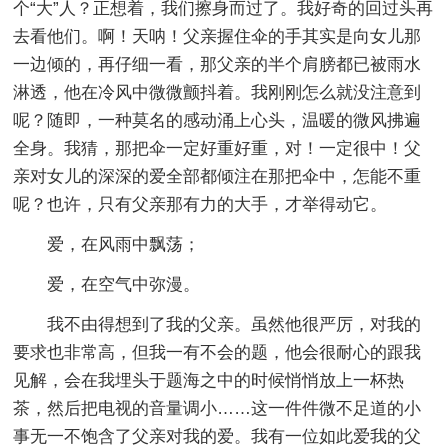
个“大”人？正想着，我们擦身而过了。我好奇的回过头再
去看他们。啊！天呐！父亲握住伞的手其实是向女儿那
一边倾的，再仔细一看，那父亲的半个肩膀都已被雨水
淋透，他在冷风中微微颤抖着。我刚刚怎么就没注意到
呢？随即，一种莫名的感动涌上心头，温暖的微风拂遍
全身。我猜，那把伞一定好重好重，对！一定很中！父
亲对女儿的深深的爱全部都倾注在那把伞中，怎能不重
呢？也许，只有父亲那有力的大手，才举得动它。
爱，在风雨中飘荡；
爱，在空气中弥漫。
我不由得想到了我的父亲。虽然他很严厉，对我的
要求也非常高，但我一有不会的题，他会很耐心的跟我
见解，会在我埋头于题海之中的时候悄悄放上一杯热
茶，然后把电视的音量调小……这一件件微不足道的小
事无一不饱含了父亲对我的爱。我有一位如此爱我的父