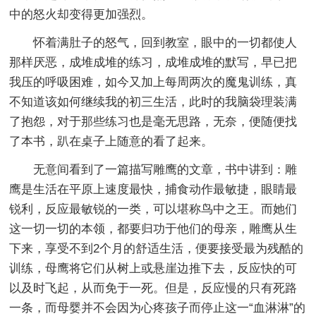
中的怒火却变得更加强烈。
怀着满肚子的怒气，回到教室，眼中的一切都使人
那样厌恶，成堆成堆的练习，成堆成堆的默写，早已把
我压的呼吸困难，如今又加上每周两次的魔鬼训练，真
不知道该如何继续我的初三生活，此时的我脑袋理装满
了抱怨，对于那些练习也是毫无思路，无奈，便随便找
了本书，趴在桌子上随意的看了起来。
无意间看到了一篇描写雕鹰的文章，书中讲到：雕
鹰是生活在平原上速度最快，捕食动作最敏捷，眼睛最
锐利，反应最敏锐的一类，可以堪称鸟中之王。而她们
这一切一切的本领，都要归功于他们的母亲，雕鹰从生
下来，享受不到2个月的舒适生活，便要接受最为残酷的
训练，母鹰将它们从树上或悬崖边推下去，反应快的可
以及时飞起，从而免于一死。但是，反应慢的只有死路
一条，而母婴并不会因为心疼孩子而停止这一“血淋淋”的