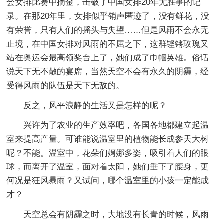
会女排比赛中摘金，击破了中国女排20年无胜事的记
录。在那20年里，女排似乎销声匿迹了，没有鲜花，没
有荣誉，只有人们的摇头与失望……但是风雨不会永无
止境，在中国女排对风雨的不屈之下，这群铿锵玫瑰又
站在奥运会最高领奖台上了，她们成了巾帼英雄。俗话
说天下无不散的宴席，当然天空不会有永久的阴霾，经
受得风雨的队伍是天下无敌的。
反之，风平浪静的生活又是怎样的呢？
兴许为了农业的生产效率吧，各国各地都建立起温
室来提高产量。可谁能说温室里的植物能长成参天大树
呢？不能。温室中，花朵们婀娜多姿，吸引着人们的眼
球，而离开了温室，面对着太阳，她们垂下了腰身，更
何况是狂风暴雨？又试问，哪个温室里的小孩一定能成
才？
天空总会有阴霾之时，大地没有长青的时候，风雨