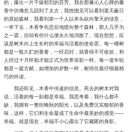
的，爆出一片干燥郁烈的芬芳。我在那像沁人心脾的馨
香中仿佛忽儿回到了太古，我恍惚见可以看到遮天蔽日
的原始森林，我看到第一个人以斧头砍向擎天的绿意，
一斧下去，木香争先恐后地喷向整个森林，那人几乎为
之一震，但却有些什么便永久地消散了。现在想想，应
该是树木向上生长时的幸福与活着的使命罢。每一棵树
都是一瓶久贮的香膏，一经启封，就香得不可收拾，和
人经过十月怀胎才能正式为世界添彩一样。每一道年轮
都是一篇古赋，如增加的岁数一样，耐得住最仔细最精
巧的吟读。
我还听见，木香中传递的信息。死去的树木对我
说，活着的每一刻都是幸福。我思考着，我什么都不
缺，我拥有一整街晚秋的阳光，以及免费沉实馥郁的香
味，这样，它们和生命凝成了生命中最美妙的感觉——
幸福。就是现在，幸福不小心露出了它藏匿的身影。