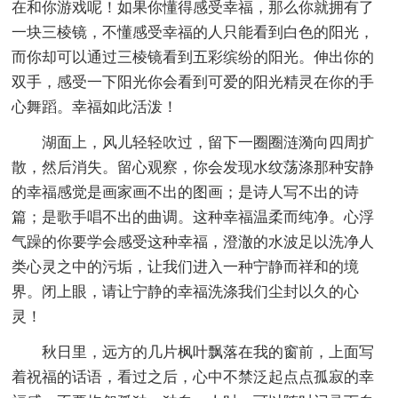
在和你游戏呢！如果你懂得感受幸福，那么你就拥有了
一块三棱镜，不懂感受幸福的人只能看到白色的阳光，
而你却可以通过三棱镜看到五彩缤纷的阳光。伸出你的
双手，感受一下阳光你会看到可爱的阳光精灵在你的手
心舞蹈。幸福如此活泼！
湖面上，风儿轻轻吹过，留下一圈圈涟漪向四周扩
散，然后消失。留心观察，你会发现水纹荡涤那种安静
的幸福感觉是画家画不出的图画；是诗人写不出的诗
篇；是歌手唱不出的曲调。这种幸福温柔而纯净。心浮
气躁的你要学会感受这种幸福，澄澈的水波足以洗净人
类心灵之中的污垢，让我们进入一种宁静而祥和的境
界。闭上眼，请让宁静的幸福洗涤我们尘封以久的心
灵！
秋日里，远方的几片枫叶飘落在我的窗前，上面写
着祝福的话语，看过之后，心中不禁泛起点点孤寂的幸