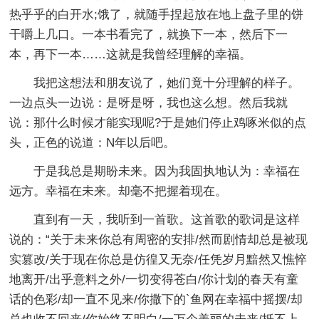
热乎乎的白开水;饿了，就随手捏起放在地上盘子里的饼
干嚼上几口。一本书看完了，就换下一本，然后下一
本，再下一本……这就是我曾经理解的幸福。
我把这想法和朋友说了，她们竟十分理解的样子。
一边点头一边说：是呀是呀，我也这么想。然后我就
说：那什么时候才能实现呢?于是她们停止鸡啄米似的点
头，正色的说道：N年以后吧。
于是我总是期盼未来。因为我固执地认为：幸福在
远方。幸福在未来。却毫不把握着现在。
直到有一天，我听到一首歌。这首歌的歌词是这样
说的：“关于未来你总有周密的安排/然而剧情却总是被现
实篡改/关于现在你总是仿徨又无奈/任凭岁月黯然又憔悴
地离开/出乎意料之外/一切变得苍白/你计划的春天有童
话的色彩/却一直不见来/你撒下的`鱼网在幸福中摇摆/却