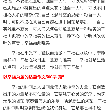
福感。不要抱怨孤独。独自一人时，可以随时记录下自
己思维之中碰撞出的点点火花；独自一人时，可以不用
担心人群的嘈杂打乱自己飞越时空的思绪；独自一人
时，可以不必在意自己灵感在脑中回荡是零乱……自古
英雄谁不寂寞，可人们又何尝知道孤寂是一种唯美的幸
福！孤寂中的幸福美的让人落泪。静下心，听听风吹枫
叶的声音，幸福如此唯美！
幸福在阳光下，轻快而活泼；幸福在水纹中，宁静
而祥和；幸福在秋日里，孤寂而唯美……幸福就是生活
的点滴，只要懂得感受，你就拥有了幸福！
以幸福为题的话题作文500字 篇5
幸福的瞬间是人世间最伟大最神奇的力量，它创造
出来的力量是不可估量的，它荡涤了心灵的沉滓，构筑
无限的坦荡;演奏着伟大的乐章，唤起新生的渴望。幸福
的瞬间时时刻刻都围绕在我们身边，它是那么得不经