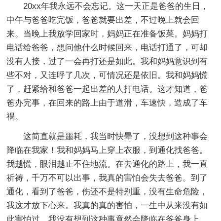
20xx年我永远不会忘记。这一天正是爸爸的生日，
中午与爸爸吃完饭，爸爸就要出差，不过晚上就会回
来。当晚上我放学回家时，妈妈正在准备饭菜。妈妈打
电话给爸爸，想问他什么时候回来，电话打通了，可却
没有人接，过了一会再打还是如此。我和妈妈意识到有
些不对，又连呼了几次，可情况还是依旧。我和妈妈慌
了，赶紧给和爸爸一起出差的人打电话。这才知道，爸
爸办完事，在回来的路上由于道滑，车速快，造成了车
祸。
这简直就是噩耗，我当时快晕了，没想到这种事会
降临在我家！我和妈妈马上穿上衣服，到通化找爸爸。
我越慌，眼泪越止不住地流。在去通化的路上，我一直
祈祷，千万不可以出事，我真的害怕会失去爸爸。到了
通化，看到了爸爸，伤还不是特别重，没有生命危险，
我这才放下心来。我真的真的害怕，一生中从来没有如
此害怕过。我没有想到这种事竟然会降临在爸爸身上，