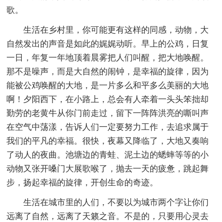
歌。
生活在乡村里，你可能更有这样的同感，动物，大
自然发出的声音是如此的娓娓动听。早上的公鸡，日复
一日，年复一年地顶着晨雾把人们叫醒，把大地唤醒。
那不是噪声，而是大自然的闹钟，是幸福的旋律，因为
能被公鸡唤醒的大地，是一片多么和平多么美丽的大地
啊！夕阳西下，在小路上，总会有人牵着一头头笨拙却
勤劳的老黄牛从你门前走过，留下一阵阵洪亮的嘶叫声
在空气中荡漾，告诉人们一定要努力工作，去追求属于
我们的平凡的幸福。很快，夜幕又降临了，大地又奏响
了动人的夜曲。池塘边的青蛙、泥土边的蟋蟀等等的小
动物又张开嗓门大展歌喉了，抛去一天的疲惫，跳起舞
步，扬起幸福的旋律，开创生命的奇迹。
生活在城市里的人们，不要以为城市两个字让你们
远离了自然，远离了天籁之音。不是的，只要用心灵去