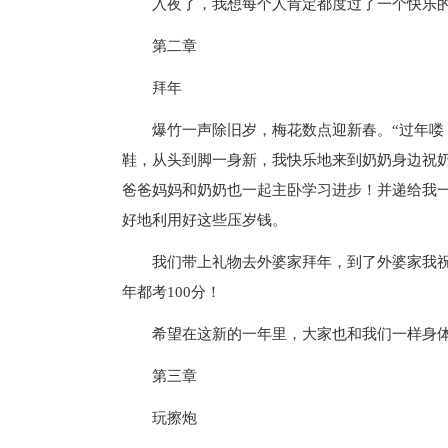
入夜了，我想每个人肯定都度过了一个快乐
第二章
拜年
爆竹一声除旧岁，梅花数点迎新春。“过年喽
鞋，从头到脚一身新，我快乐地来到奶奶身边祝
爸爸妈妈和奶奶也一起主卧学习进步！并递给我
好地利用好这些压岁钱。
我们带上礼物去外婆家拜年，到了外婆家我
年都考100分！
希望在这新的一年里，大家也和我们一样身
第三章
玩擦炮