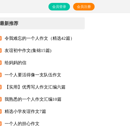
会员登录
会员注册
最新推荐
令我难忘的一个人作文（精选42篇）
友谊初中作文(集锦15篇)
给妈妈的信
一个人要活得像一支队伍作文
【实用】优秀写人作文汇编六篇
我熟悉的一个人作文汇编10篇
精选小学友谊作文7篇
一个人的担心作文