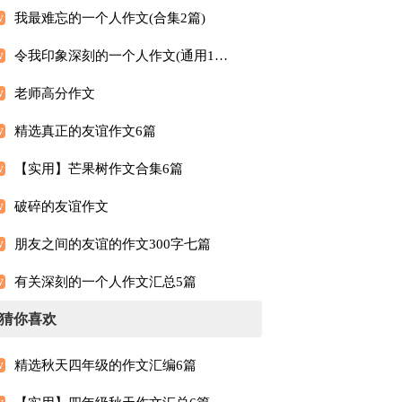
我最难忘的一个人作文(合集2篇)
令我印象深刻的一个人作文(通用10篇)
老师高分作文
精选真正的友谊作文6篇
【实用】芒果树作文合集6篇
破碎的友谊作文
朋友之间的友谊的作文300字七篇
有关深刻的一个人作文汇总5篇
猜你喜欢
精选秋天四年级的作文汇编6篇