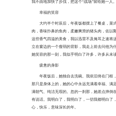
我不由地加快了步伐，把这个“战场”留给她一人
幸福的笑容
大约半个时辰后，年夜饭都摆上了餐桌，菜
肉，香味扑鼻的鱼肉，柔嫩爽滑的猪头肉，佐以
这些香气四溢的美食，我以迅雷不及掩耳之速将
立在窗边的一个瘦弱的背影，我走上前去问他为什
她笑容的那一刻，我似乎明白了许多，许多从未
疲惫的身影
年夜饭后，她独自去洗碗。我依旧倚在门框
那只是身体上的，她的心中永远充满着幸福、满
满朝气、纯洁无瑕的。忽的一刹那，她差点摔倒
有说话。我明白了，我明白了，一切我都明白了
心，快乐，意味深长的年。