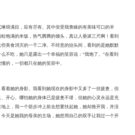
。
式琳琅满目，应有尽有。其中倍受我青睐的有美味可口的羊
颗粒饱满的米饭，热气腾腾的馒头，真让人垂涎三尺啊！看到
这些美食消灭的一干二净。不经意的抬头间，看到的是她默默
么不吃，她只是露出一个幸福的笑容说：“我饱了。”在看到
读懂的，一切都只在她的笑容中。
，看着她的身影。我看到她现在的身影中又多了一丝疲惫，但
足、开心。哪怕她的身体已是疲惫不堪，但她的心灵永远是充
在地上，我一个箭步冲上前去想要扶起她，她却推开我，并没
，今天是她我的母亲的主场，她想用自己的双手让我过一个开