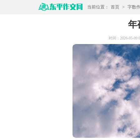
当前位置：
首页
>
字数
年
时间：2026-05-09 04