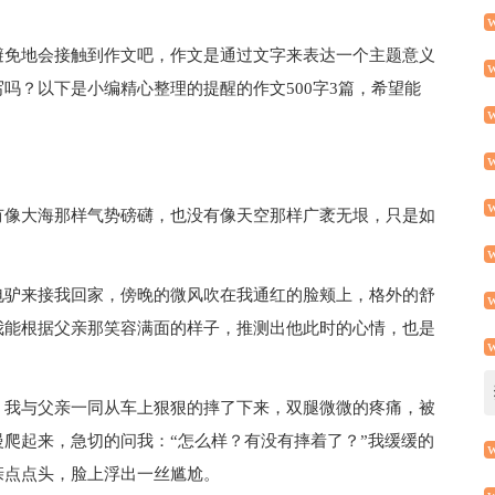
避免地会接触到作文吧，作文是通过文字来表达一个主题意义
吗？以下是小编精心整理的提醒的作文500字3篇，希望能
有像大海那样气势磅礴，也没有像天空那样广袤无垠，只是如
电驴来接我回家，傍晚的微风吹在我通红的脸颊上，格外的舒
我能根据父亲那笑容满面的样子，推测出他此时的心情，也是
，我与父亲一同从车上狠狠的摔了下来，双腿微微的疼痛，被
爬起来，急切的问我：“怎么样？有没有摔着了？”我缓缓的
亲点点头，脸上浮出一丝尴尬。