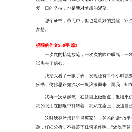
复一日的坚持，也是我对梦想的渴望。
那个证书，虽无声，但也是最好的提醒；它
梦想。
提醒的作文500字 篇3
一次次的抬笔放笔，一次次的唉声叹气，一
试失去了信心。
我抬头看了一眼手表，发现还有半个小时就
疾书，仿佛思路如流水一般滚滚而来，而我，却
我再一次拿起笔，在题目上做圈点，但结果
我的眼泪在眼眶中打转着，我趴在桌上，强迫自
这时我突然想起早晨离家时，爸爸的话“放平
题，仔细分析，不要落下任何条件啊…”还没等