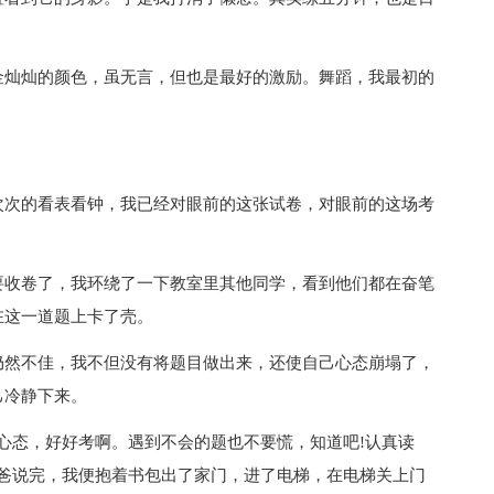
金灿灿的颜色，虽无言，但也是最好的激励。舞蹈，我最初的
次次的看表看钟，我已经对眼前的这张试卷，对眼前的这场考
要收卷了，我环绕了一下教室里其他同学，看到他们都在奋笔
在这一道题上卡了壳。
仍然不佳，我不但没有将题目做出来，还使自己心态崩塌了，
己冷静下来。
心态，好好考啊。遇到不会的题也不要慌，知道吧!认真读
爸爸说完，我便抱着书包出了家门，进了电梯，在电梯关上门