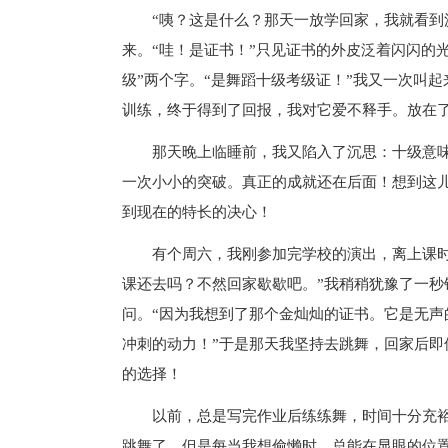
“咦？这是什么？那天一放学回家，我就看
来。“哇！是证书！”只见证书的外皮泛着闪闪的
级”两个字。“是舞蹈十级考级证！”我又一次叫
训练，终于得到了回报，我对它爱不释手。放在
那天晚上临睡前，我又陷入了沉思：十级意
一次小小的突破。真正的成就还在后面！想到这
到现在的特长的决心！
有个周六，我刚参加完学校的演出，离上课
课还去吗？不然回家歇歇吧。”我稍稍犹豫了一秒
问。“因为我想到了那个金灿灿的证书。它是无
冲刺的动力！”于是那天我坚持去跳舞，回家后
的选择！
以前，总是写完作业后练练舞，时间十分充
跳舞了。但是每当我想偷懒时，总能在显眼的位