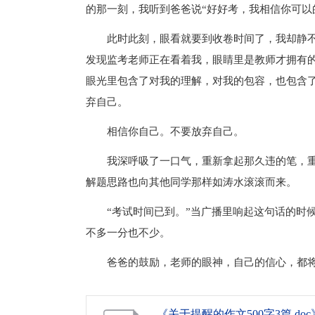
的那一刻，我听到爸爸说“好好考，我相信你可以
此时此刻，眼看就要到收卷时间了，我却静
发现监考老师正在看着我，眼睛里是教师才拥有
眼光里包含了对我的理解，对我的包容，也包含
弃自己。
相信你自己。不要放弃自己。
我深呼吸了一口气，重新拿起那久违的笔，
解题思路也向其他同学那样如涛水滚滚而来。
“考试时间已到。”当广播里响起这句话的时
不多一分也不少。
爸爸的鼓励，老师的眼神，自己的信心，都
《关于提醒的作文500字3篇.doc