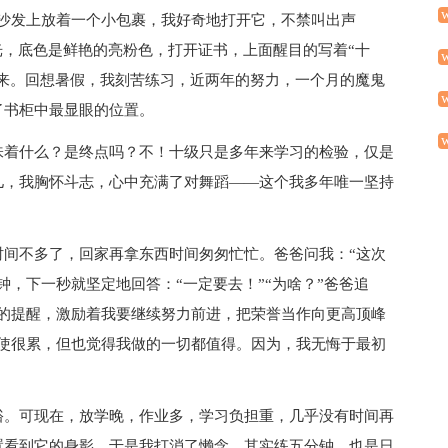
到沙发上放着一个小包裹，我好奇地打开它，不禁叫出声
光，底色是鲜艳的亮粉色，打开证书，上面醒目的写着“十
起来。回想暑假，我刻苦练习，近两年的努力，一个月的魔鬼
了书柜中最显眼的位置。
味着什么？是终点吗？不！十级只是多年来学习的检验，仅是
儿，我胸怀斗志，心中充满了对舞蹈——这个我多年唯一坚持
时间不多了，回家再拿东西时间匆匆忙忙。爸爸问我：“这次
钟，下一秒就坚定地回答：“一定要去！”“为啥？”爸爸追
声的提醒，激励着我要继续努力前进，把荣誉当作向更高顶峰
即使很累，但也觉得我做的一切都值得。因为，我无悔于最初
裕。可现在，放学晚，作业多，学习负担重，几乎没有时间再
置看到它的身影。于是我打消了懒念。其实练五分钟，也是日