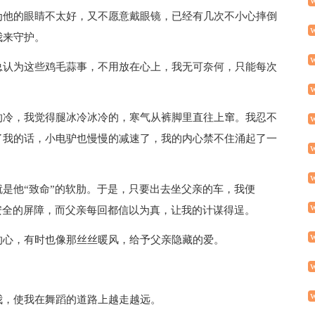
为他的眼睛不太好，又不愿意戴眼镜，已经有几次不小心摔倒
我来守护。
总认为这些鸡毛蒜事，不用放在心上，我无可奈何，只能每次
的冷，我觉得腿冰冷冰冷的，寒气从裤脚里直往上窜。我忍不
了我的话，小电驴也慢慢的减速了，我的内心禁不住涌起了一
是他“致命”的软肋。于是，只要出去坐父亲的车，我便
安全的屏障，而父亲每回都信以为真，让我的计谋得逞。
的心，有时也像那丝丝暖风，给予父亲隐藏的爱。
我，使我在舞蹈的道路上越走越远。