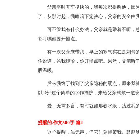
父亲平时开车挺快的，我每次都提醒他，因
了，从那时起，我暗暗下定决心，父亲的安全由
可不管我有什么办法，父亲就是犟着不听，
都叮嘱他要开慢点。
有一次父亲来带我，早上的寒气实在是刺骨
住说道，爸我腿冷，你开慢点吧。果然，父亲听
股温暖。
后来我终于找到了父亲隐秘的弱点，原来我就
以“冷”这个简单的字作掩护，来给父亲构筑一道
爱，无需多言，有时就如那春水般，荡过我
提醒的.作文500字 篇2
这个提醒，虽无声，但它时刻鞭策我、鼓励