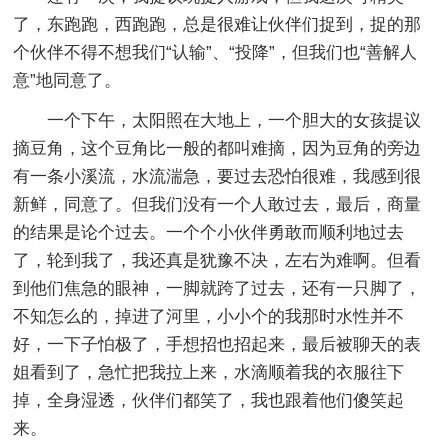
了，东跑跑，西跑跑，总是很难让伙伴们捉到，捉的那
个伙伴不得不想我们“认输”、“投降”，但我们也“善解人
意”地同意了。
一个下午，太阳照在大地上，一个胆大的女孩提议
摘豆角，这个豆角比一般的都叫难摘，因为豆角的旁边
有一条小溪流，水流湍急，要过去恐怕很难，我感到很
新鲜，同意了。但我们没有一个人敢过去，最后，商量
的结果是论个过去。一个个小伙伴勇敢而顺利地过去
了，轮到我了，我还真是犹豫不决，左右为难啊。但看
到他们焦急的眼神，一脚就跨了过去，还有一只脚了，
不知怎么的，掉进了河里，小小个的我那时水性并不
好，一下子怕极了，手想招也招起来，最后被聊天的表
姐看到了，急忙把我拉上来，水滴顺着我的衣服往下
掉，全身湿透，伙伴们都笑了，我也跟着他们傻笑起
来。