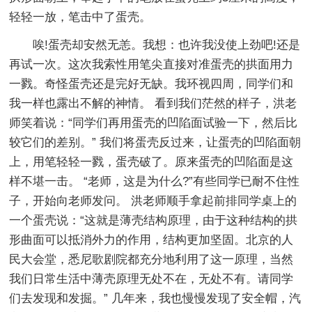
轻轻一放，笔击中了蛋壳。
唉!蛋壳却安然无恙。我想：也许我没使上劲吧!还是
再试一次。这次我索性用笔尖直接对准蛋壳的拱面用力
一戮。奇怪蛋壳还是完好无缺。我环视四周，同学们和
我一样也露出不解的神情。 看到我们茫然的样子，洪老
师笑着说：“同学们再用蛋壳的凹陷面试验一下，然后比
较它们的差别。” 我们将蛋壳反过来，让蛋壳的凹陷面朝
上，用笔轻轻一戮，蛋壳破了。原来蛋壳的凹陷面是这
样不堪一击。 “老师，这是为什么?”有些同学已耐不住性
子，开始向老师发问。 洪老师顺手拿起前排同学桌上的
一个蛋壳说：“这就是薄壳结构原理，由于这种结构的拱
形曲面可以抵消外力的作用，结构更加坚固。北京的人
民大会堂，悉尼歌剧院都充分地利用了这一原理，当然
我们日常生活中薄壳原理无处不在，无处不有。请同学
们去发现和发掘。” 几年来，我也慢慢发现了安全帽，汽