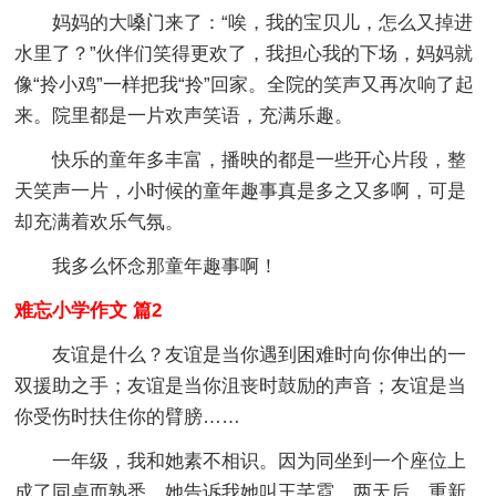
妈妈的大嗓门来了：“唉，我的宝贝儿，怎么又掉进
水里了？”伙伴们笑得更欢了，我担心我的下场，妈妈就
像“拎小鸡”一样把我“拎”回家。全院的笑声又再次响了起
来。院里都是一片欢声笑语，充满乐趣。
快乐的童年多丰富，播映的都是一些开心片段，整
天笑声一片，小时候的童年趣事真是多之又多啊，可是
却充满着欢乐气氛。
我多么怀念那童年趣事啊！
难忘小学作文 篇2
友谊是什么？友谊是当你遇到困难时向你伸出的一
双援助之手；友谊是当你沮丧时鼓励的声音；友谊是当
你受伤时扶住你的臂膀……
一年级，我和她素不相识。因为同坐到一个座位上
成了同桌而熟悉，她告诉我她叫王芊霓。两天后，重新