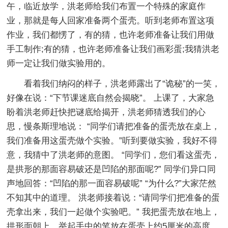
午，临近放学，洪老师给我们布置一个特殊的家庭作
业，那就是每人回家准备两个蛋壳。听到老师布置这项
作业，我们都愣了，有的猜，也许老师准备让我们用做
手工制作;有的猜，也许老师准备让我们画彩蛋;我猜洪老
师一定让我们做实验用的。
看着我们纳闷的样子，洪老师露出了“诡秘”的一笑，
好像在说：“下节课迷底自然会揭晓”。 上课了，大家急
盼着洪老师赶快把谜底给揭开，洪老师猜透我们的心
思，慢条斯理地说： “同学们请把准备的蛋壳放在桌上，
我们准备用这蛋壳做个实验。”听到要做实验，我好不得
意，我猜中了洪老师的意图。 “同学们，您们看这蛋壳，
是拱形的那面容易破还是凹陷的那面呢?” 同学们异口同
声地回答：“凹陷的那一面容易破呢” “为什么?”大家茫然
不知其中的道理。 洪老师接着说：“请同学们把准备的蛋
壳拿出来，我们一起做个实验吧。” 我把蛋壳放在地上，
拱形面朝上，举起手中的笔放在蛋壳上约5厘米的高度，