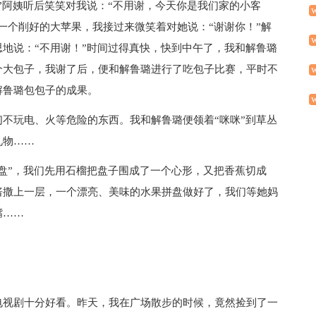
”阿姨听后笑笑对我说：“不用谢，今天你是我们家的小客
一个削好的大苹果，我接过来微笑着对她说：“谢谢你！”解
地说：“不用谢！”时间过得真快，快到中午了，我和解鲁璐
个大包子，我谢了后，便和解鲁璐进行了吃包子比赛，平时不
解鲁璐包包子的成果。
不玩电、火等危险的东西。我和解鲁璐便领着“咪咪”到草丛
礼物……
盘”，我们先用石榴把盘子围成了一个心形，又把香蕉切成
酱撒上一层，一个漂亮、美味的水果拼盘做好了，我们等她妈
嘴……
电视剧十分好看。昨天，我在广场散步的时候，竟然捡到了一