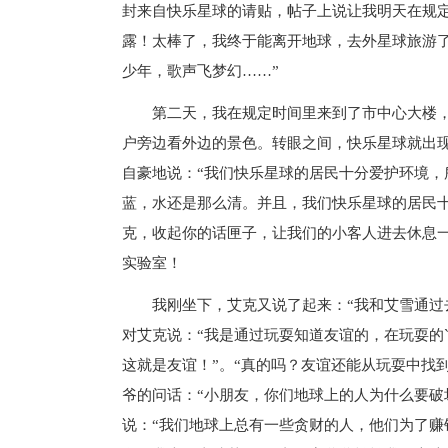
封来自快乐星球的请贴，帖子上说让我明天在规
露！太棒了，我终于能离开地球，去外星球旅游
少年，歌声飞梦幻……”
第二天，我在规定时间里来到了市中心大楼
户旁边看外边的景色。转眼之间，快乐星球就出
自豪地说：“我们快乐星球的居民十分爱护环境
蓝，水还是那么清。并且，我们快乐星球的居民十
克，收起你的话匣子，让我们的小客人进去休息
实验室！
我刚坐下，艾克又说了起来：“我和艾雪通过
对艾克说：“我是通过玩耍知道友谊的，在玩耍的
这就是友谊！”。“真的吗？友谊还能从玩耍中找
爷的问话：“小朋友，你们地球上的人为什么要破
说：“我们地球上总有一些贪财的人，他们为了