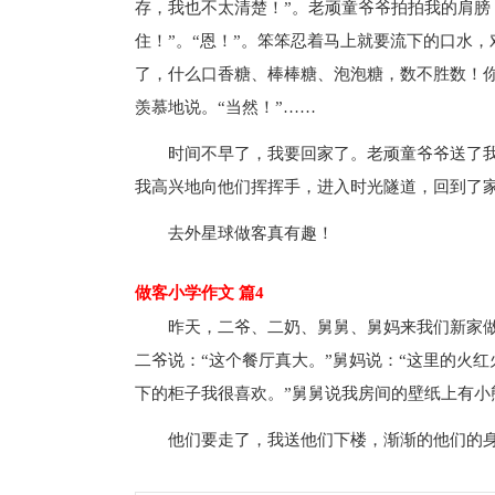
存，我也不太清楚！”。老顽童爷爷拍拍我的肩膀
住！”。“恩！”。笨笨忍着马上就要流下的口水，
了，什么口香糖、棒棒糖、泡泡糖，数不胜数！你
羡慕地说。“当然！”……
时间不早了，我要回家了。老顽童爷爷送了
我高兴地向他们挥挥手，进入时光隧道，回到了
去外星球做客真有趣！
做客小学作文 篇4
昨天，二爷、二奶、舅舅、舅妈来我们新家
二爷说：“这个餐厅真大。”舅妈说：“这里的火
下的柜子我很喜欢。”舅舅说我房间的壁纸上有
他们要走了，我送他们下楼，渐渐的他们的