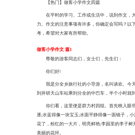
【热门】做客小学作文四篇
在平时的学习、工作或生活中，说到作文，
力。作文的注意事项有许多，你确定会写吗？以
考，希望对大家有所帮助。
做客小学作文 篇1
尊敬的游客同志们，女士们，先生们：
你们好!
我是分全乡旅行社的小导游，名叫谈欢。今
到井研天山车站乘到分全的中巴车，半个小时就
你们看，这里便是群力村四组。首先映入眼
逐;水蓝得像一块宝玉;水面平静得像一面镜子，
花了，粉红的一大片，明亮鲜艳;李园里的李子树
美丽的花环。