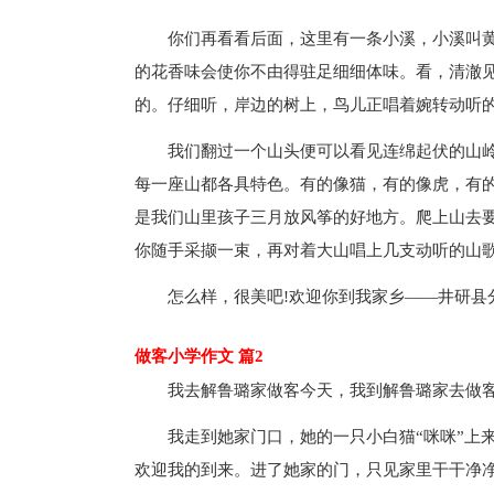
你们再看看后面，这里有一条小溪，小溪叫
的花香味会使你不由得驻足细细体味。看，清澈
的。仔细听，岸边的树上，鸟儿正唱着婉转动听
我们翻过一个山头便可以看见连绵起伏的山
每一座山都各具特色。有的像猫，有的像虎，有的像
是我们山里孩子三月放风筝的好地方。爬上山去
你随手采撷一束，再对着大山唱上几支动听的山
怎么样，很美吧!欢迎你到我家乡——井研县
做客小学作文 篇2
我去解鲁璐家做客今天，我到解鲁璐家去做
我走到她家门口，她的一只小白猫“咪咪”上
欢迎我的到来。进了她家的门，只见家里干干净