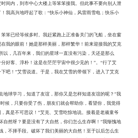
定时间内，到市中心大楼上等笨笨接我。但此事不要向别人泄
了！我高兴地哼起了歌：“快乐小神仙，风雷雨雪电；快乐小
，笨笨已经等候多时。我赶紧跑上正准备关门的飞船，坐在窗
现在我的眼前！她是那样美丽，那样繁华！前来迎接我的艾克
，所以，几百年来，我们的星球一直没有污染，天还是那么
分好客、淳朴！这是在茫茫宇宙中很少见的！”。“行了艾
一下吧！”艾雪说道。于是，我在艾雪的带领下，进入了艾克
去地球学习，知道了友谊，那你又是怎样知道友谊的呢？”我
`时候，只要你受了伤，朋友们就会帮助你，看望你，我觉得
到，真是不可思议！”艾克、艾雪吃惊地说。接着是老顽童爷
坏自然呀？要是没有了大自然，你们怎么生存啊！”我惭愧地
赚钱，不择手段。破坏了我们美丽的大自然！至于以后怎么生