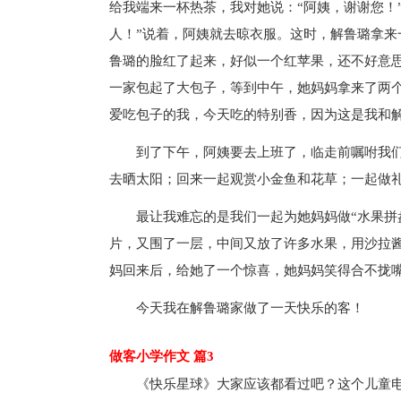
给我端来一杯热茶，我对她说：“阿姨，谢谢您！
人！”说着，阿姨就去晾衣服。这时，解鲁璐拿来
鲁璐的脸红了起来，好似一个红苹果，还不好意思
一家包起了大包子，等到中午，她妈妈拿来了两
爱吃包子的我，今天吃的特别香，因为这是我和
到了下午，阿姨要去上班了，临走前嘱咐我们
去晒太阳；回来一起观赏小金鱼和花草；一起做
最让我难忘的是我们一起为她妈妈做“水果拼
片，又围了一层，中间又放了许多水果，用沙拉
妈回来后，给她了一个惊喜，她妈妈笑得合不拢
今天我在解鲁璐家做了一天快乐的客！
做客小学作文 篇3
《快乐星球》大家应该都看过吧？这个儿童