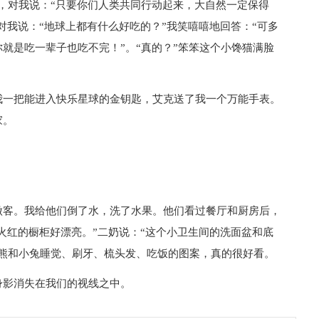
，对我说：“只要你们人类共同行动起来，大自然一定保得
对我说：“地球上都有什么好吃的？”我笑嘻嘻地回答：“可多
就是吃一辈子也吃不完！”。“真的？”笨笨这个小馋猫满脸
我一把能进入快乐星球的金钥匙，艾克送了我一个万能手表。
家。
做客。我给他们倒了水，洗了水果。他们看过餐厅和厨房后，
红火红的橱柜好漂亮。”二奶说：“这个小卫生间的洗面盆和底
小熊和小兔睡觉、刷牙、梳头发、吃饭的图案，真的很好看。
身影消失在我们的视线之中。