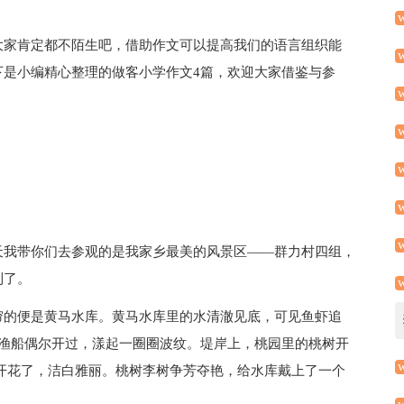
大家肯定都不陌生吧，借助作文可以提高我们的语言组织能
下是小编精心整理的做客小学作文4篇，欢迎大家借鉴与参
天我带你们去参观的是我家乡最美的风景区——群力村四组，
到了。
帘的便是黄马水库。黄马水库里的水清澈见底，可见鱼虾追
小渔船偶尔开过，漾起一圈圈波纹。堤岸上，桃园里的桃树开
开花了，洁白雅丽。桃树李树争芳夺艳，给水库戴上了一个