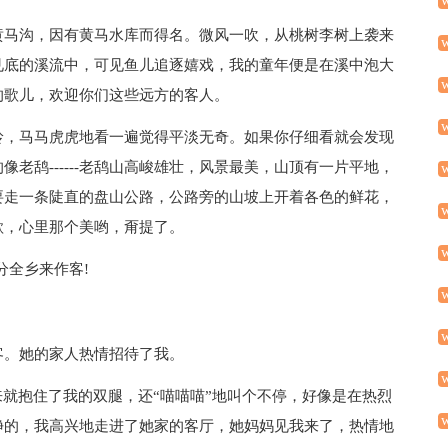
黄马沟，因有黄马水库而得名。微风一吹，从桃树李树上袭来
见底的溪流中，可见鱼儿追逐嬉戏，我的童年便是在溪中泡大
的歌儿，欢迎你们这些远方的客人。
岭，马马虎虎地看一遍觉得平淡无奇。如果你仔细看就会发现
老鸹------老鸹山高峻雄壮，风景最美，山顶有一片平地，
要走一条陡直的盘山公路，公路旁的山坡上开着各色的鲜花，
歌，心里那个美哟，甭提了。
分全乡来作客!
客。她的家人热情招待了我。
来就抱住了我的双腿，还“喵喵喵”地叫个不停，好像是在热烈
净的，我高兴地走进了她家的客厅，她妈妈见我来了，热情地