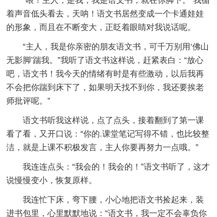
“喂！主人，是我，我是语文书，就在你脚下。”我循
着声音低头看去，天呐！语文书居然变成一个卡通娃娃
的形象，而且在不断变大，正眨着眼睛对我说话呢。
“主人，我是你亲密的朋友语文书，可千万别用‘佛山
无影脚’踹我。”我听了语文书这样说，赶紧表白：“放心
吧，语文书！我今天的情绪有时是有些激动，以后我再
不会把你踹到床下了，如果明天找不到你，我还要挨老
师批评呢。”
语文书听我这样说，点了点头，接着翻到了第一课
看了看，又开口说：“你的.课堂笔记写得不错，也比较整
洁，就是上课不积极发言，主人你要再努力一点哦。”
我连连点头：“我会的！我会的！”语文书听了，这才
说慢慢变小，恢复原样。
我连忙下床，弯下腰，小心地把语文书捡起来，装
进书包里，心里默默地说：“语文书，我一定不会辜负你