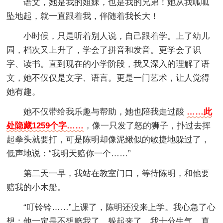
语文，她是我的姐妹，也是我的兄弟！她从我呱呱
坠地起，就一直跟着我，伴随着我长大！
小时候，只是听着别人说，自己跟着学。上了幼儿
园，档次又上升了，学会了拼音和发音。更学会了识
字、读书。直到现在的小学阶段，我又深入的理解了语
文，她不仅仅是文字、语言。更是一门艺术，让人觉得
她有趣。
她不仅带给我乐趣与帮助，她也陪我走过酸
……此
处隐藏1259个字……
，像一只发了怒的狮子，扑过去挥
起拳头就要打，可是陈明却像泥鳅似的敏捷地躲过了，
低声地说：“我明天赔你一个……”
第二天一早，我站在教室门口，等待陈明，和他要
赔我的小木船。
“叮铃铃……”上课了，陈明还没来上学。我心急了心
想：他一定是不想赔我了，躲起来了，我十分生气，真