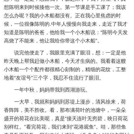
想陈明来到时候揍他一次。第一节课是手工课了；我该
怎么办呢？我的小木船都没有。正在我心里焦虑的时
候，一位很像陈明的.中年人慢慢向我走来，走近了我才
知道是陈明的爸爸，他给我一个小木船说：“陈明今天发
高烧了不能来，他让我给你带这个小木船”。
说完他便走了，我眼里充满了眼泪，想：一定是他
昨天晚上帮我赶做小木船，今天才生病的。我看着这艘
小木船一个个配件都很精心刻制的，精细的花纹，工整
地着“友谊号”三个字，我忍不住流行了眼泪。
一年中秋，妈妈带我到西湖游玩。
一大早，我就和妈妈到苏堤上漫步，清风徐来，荷
香阵阵，美不胜收。看，那布满荷叶的池塘中，一朵朵
盛开的荷花在比美呢，真是“接天连叶无穷碧，映日荷花
别样红。”看完荷花，我们来到“花港观鱼”。哇，那些鱼