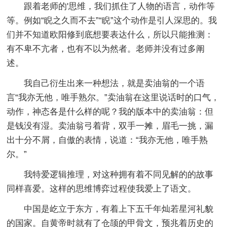
跟着老师的'思维，我们抓住了人物的语言，动作等
等。例如“睨之久而不去”“睨”这个动作是引人深思的。我
们并不知道欧阳修到底想要表达什么，所以只能推测：
有不卑不亢者，也有不以为然者。老师并没有过多阐
述。
我自己衍生出来一种想法，就是卖油翁的一个语
言“我亦无他，唯手熟尔。”卖油翁在这里说话时的口气，
动作，神态各是什么样的呢？我的版本中的卖油翁：但
是钱没有湿。卖油翁弓着背，双手一摊，眉毛一挑，漏
出十分不屑，自傲的表情，说道：“我亦无他，唯手熟
尔。”
我特爱逻辑推理，对这种拥有着不同见解的的故事
同样喜爱。这样的思维博弈过程使我爱上了语文。
中国是屹立于东方，有着上下五千年灿若星河礼貌
的国家。自黄帝时就有了仓颉的甲骨文，预兆着历史的