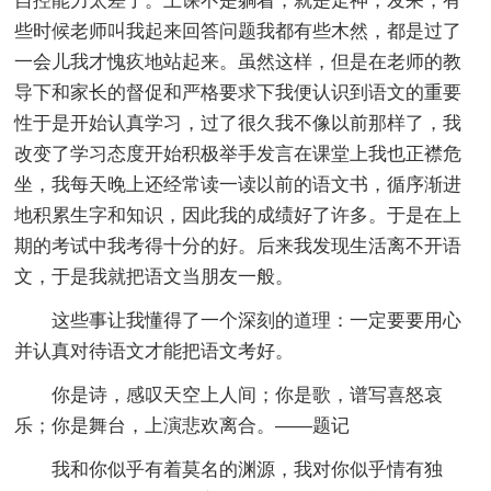
自控能力太差了。上课不是躺着，就是走神，发呆，有
些时候老师叫我起来回答问题我都有些木然，都是过了
一会儿我才愧疚地站起来。虽然这样，但是在老师的教
导下和家长的督促和严格要求下我便认识到语文的重要
性于是开始认真学习，过了很久我不像以前那样了，我
改变了学习态度开始积极举手发言在课堂上我也正襟危
坐，我每天晚上还经常读一读以前的语文书，循序渐进
地积累生字和知识，因此我的成绩好了许多。于是在上
期的考试中我考得十分的好。后来我发现生活离不开语
文，于是我就把语文当朋友一般。
这些事让我懂得了一个深刻的道理：一定要要用心
并认真对待语文才能把语文考好。
你是诗，感叹天空上人间；你是歌，谱写喜怒哀
乐；你是舞台，上演悲欢离合。——题记
我和你似乎有着莫名的渊源，我对你似乎情有独