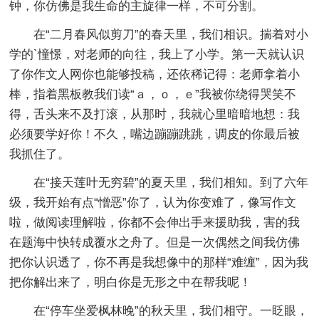
钟，你仿佛是我生命的主旋律一样，不可分割。
在“二月春风似剪刀”的春天里，我们相识。揣着对小
学的`憧憬，对老师的向往，我上了小学。第一天就认识
了你作文人网你也能够投稿，还依稀记得：老师拿着小
棒，指着黑板教我们读“ａ，ｏ，ｅ”我被你绕得哭笑不
得，舌头来不及打滚，从那时，我就心里暗暗地想：我
必须要学好你！不久，嘴边蹦蹦跳跳，调皮的你最后被
我抓住了。
在“接天莲叶无穷碧”的夏天里，我们相知。到了六年
级，我开始有点“憎恶”你了，认为你变难了，像写作文
啦，做阅读理解啦，你都不会伸出手来援助我，害的我
在题海中快转成覆水之舟了。但是一次偶然之间我仿佛
把你认识透了，你不再是我想像中的那样“难缠”，因为我
把你解出来了，明白你是无形之中在帮我呢！
在“停车坐爱枫林晚”的秋天里，我们相守。一眨眼，