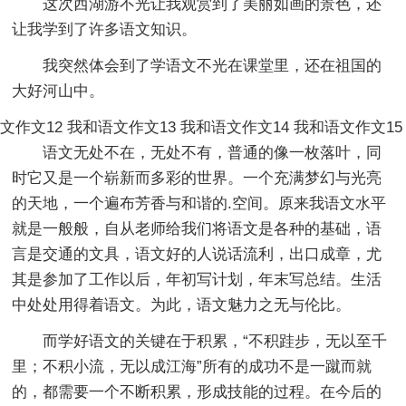
这次西湖游不光让我观赏到了美丽如画的景色，还
让我学到了许多语文知识。
我突然体会到了学语文不光在课堂里，还在祖国的
大好河山中。
文作文12
我和语文作文13
我和语文作文14
我和语文作文15
语文无处不在，无处不有，普通的像一枚落叶，同
时它又是一个崭新而多彩的世界。一个充满梦幻与光亮
的天地，一个遍布芳香与和谐的.空间。原来我语文水平
就是一般般，自从老师给我们将语文是各种的基础，语
言是交通的文具，语文好的人说话流利，出口成章，尤
其是参加了工作以后，年初写计划，年末写总结。生活
中处处用得着语文。为此，语文魅力之无与伦比。
而学好语文的关键在于积累，“不积跬步，无以至千
里；不积小流，无以成江海”所有的成功不是一蹴而就
的，都需要一个不断积累，形成技能的过程。在今后的