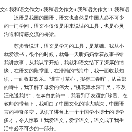
文4
我和语文作文5
我和语文作文6
我和语文作文11
我和语
汉语是我国的国语，语文也当然是中国人必不可少
的一门学问，语文不仅仅是用来说话的工具，也是心灵
沟通和情感交流的桥梁。
苏步青说过，语文是学习的工具，是基础。我从小
就爱读书，很小的时候，就每一天听妈妈拿着故事书给
我讲故事，从我认字开始，我就和语文结下了深厚的情
缘，在语文的殿堂里，在浩瀚的书海中，我一面收获知
识，一面收获欢乐。‘谁言寸草心，报得三春晖’，从孟郊
的诗中，我了解了母爱的伟大，"桃花潭水深千尺，不及
汪伦送我情"，在李白的诗中，我看到了友谊的`珍贵。在
教师的带领下，我明白了中国文化的博大精深，中国语
言的神奇多变，见识了讲台上一个个国学小博士的博学
多才，令人惊叹！我爱语文，爱学语文，语文成了我生
活中必不可少的一部分。