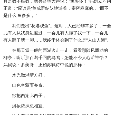
真是数不胜数，我兴奋地大声说：“鱼多多！”妈妈立即纠
正道：“应该是‘鱼成群结队地游着，密密麻麻的.。’而不
是什么‘鱼多多’。”
我们走出“花港观鱼”。这时，人已经非常多了，一会
儿有人从我身边擦过，一会儿有人撞了我一下，一会儿
有人踩了我一脚……我终于体会到了什么是“人山人海”。
在那天堂一般的西湖边走一走，看看那随风飘动的
柳条，听听那百啭千回的鸟鸣，怎能不令人心旷神怡？
妈妈说：多美呀，正如苏轼诗中说的那样：
水光潋滟晴方好，
山色空蒙雨亦奇。
欲把西湖比西子，
淡妆浓抹总相宜。