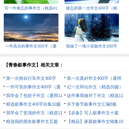
写一件难忘的事作文（精选41
难忘的第一次作文400字（精
篇）
选16篇）
一件高兴的事作文300字（通
我做了一项小实验作文300字
用9篇）
（精选38篇）
【青春叙事作文】相关文章：
第一次骑自行车作文300字
第一次真好作文400字（通用
（精选22篇）
一件可笑的事作文400字（通
10篇）
记一次辩论作文（精选20篇）
用15篇）
我学会了包饺子作文（通用11
这件事我做对了作文（精选11
篇）
精选叙事作文400字合集10篇
篇）
关于春节叙事作文汇编9篇
我学会了坚强的作文（精选11
【必备】写人叙事作文十篇
篇）
精选我的朋友叙事作文五篇
【精品】家庭叙事作文锦集10