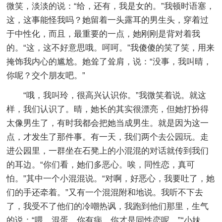
微笑，淡淡的说：“给，还有，我是女的。”我顿时语塞，
这，这事能怪我吗？她留着一头露耳的男生头，穿着过
于中性化，而且，最重要的一点，她刚刚是背对着我
的。“这，这不好意思哦。呵呵。”我傻傻的笑了笑，用来
掩饰我内心的尴尬。她耸了耸肩，说：“没事，我叫晴，
你呢？交个朋友吧。”
“哦，我叫玲，很高兴认识你。”我微笑着说。就这
样，我们认识了。晴，她长的其实很漂亮，但她打扮得
太像男生了，有时我都会把她当成男生。就是因为这一
点，才发生了那件事。有一天，我们两个去公园玩。走
进公园里，一群坐在石凳上的小混混的对话就传到我们
的耳边。“你们看，她们多恶心。唉，同性恋，真可
怕。”其中一个小混混说。“对啊，好恶心，我要吐了，她
们的手还牵着。”又有一个混混附和地说。我听不下去
了，我受不了他们的冷嘲热讽，我跑到他们那里，生气
的说：“喂，混蛋，你有病，你才是同性恋呢。”“小妹，