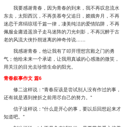
我要感谢青春，因为青春的到来，我不再叹息流水
东去，太阳西沉，不再羡慕夸父追日，嫦娥奔月，不再
迷恋干席绢琼瑶千篇一律，凄美纯洁的爱情陷阱，不再
佩服金庸逍遥浪子走马迷阵的刀光剑影，不再沉醉于古
老的风流大侠扑朔迷离的神奇传说……
我感谢青春，他让我有了叩开理想宫殿之门的勇
气；他给未来一个承诺，让我用真诚的心感激的微笑，
用关注的目光去珍惜生命的阳光。
青春叙事作文 篇6
修二这样说：“青春应该是尝试别人没有作过的事，
还有就是遇到挫折之前用尽自己的努力。”
信子这样说：“什么是开心的事，要以后回想起来才
知道吧。”