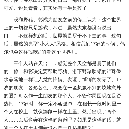
视，便会展示出最真实的自己。那样孩子气，那样乖巧
可爱。说是青春，其实还有一半是孩子。
没和野猪、彰成为朋友之前的修二认为：这个世界
上的一切都只是游戏，不过，虽然大家都没有说出
口……不这样想的话，世界就是尽干不下去的事。这句
话，显然的典型“小大人”风格。相信我们17岁的时候，偶
尔也会这样“游戏”的看这个世界吧。
三个人站在天台上，感觉整个天空都是属于他们
的，修二和彰决定要帮助野猪。滑下野猪脸颊的泪珠像
水晶落地一样让人觉的怜惜。友谊，悄悄的发芽了。17
岁的朋友，各形各色，总会在一些想象不到的境地意外
的遇到可以作一生朋友的那个人。不管你周围现在是否
热闹，17岁时，你一定不会孤单。在很长一段时间里一
个人在挖土，就像鼹鼠一样在土里。然后出现了两个
人……以后也会有这样的邂逅吗？如果是这样的话，就
算一个人在土里刨着也不是一件坏事吧？”