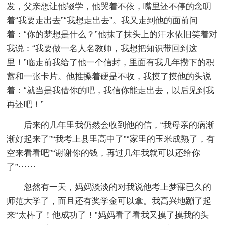
发，父亲想让他辍学，他哭着不依，嘴里还不停的念叨
着“我要走出去”“我想走出去”。我又走到他的面前问
着：“你的梦想是什么？”他抹了抹头上的汗水依旧笑着对
我说：“我要做一名人名教师，我想把知识带回到这
里！”临走前我给了他一个信封，里面有我几年攒下的积
蓄和一张卡片。他推搡着硬是不收，我摸了摸他的头说
着：“就当是我借你的吧，我信你能走出去，以后见到我
再还吧！”
后来的几年里我仍然会收到他的信，“我母亲的病渐
渐好起来了”“我考上县里高中了”“家里的玉米成熟了，有
空来看看吧”“谢谢你的钱，再过几年我就可以还给你
了”······
忽然有一天，妈妈淡淡的对我说他考上梦寐已久的
师范大学了，而且还有奖学金可以拿。我高兴地蹦了起
来“太棒了！他成功了！”妈妈看了看我又摸了摸我的头