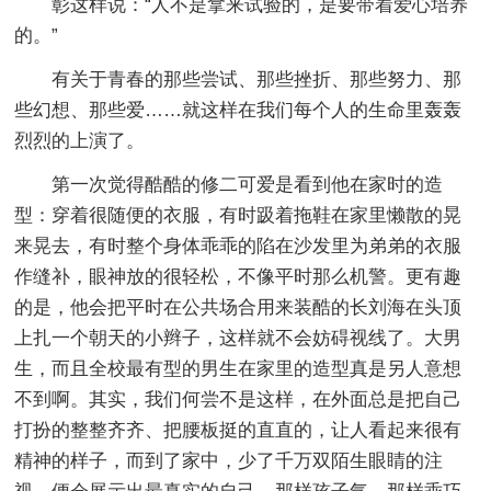
彰这样说：“人不是拿来试验的，是要带着爱心培养
的。”
有关于青春的那些尝试、那些挫折、那些努力、那
些幻想、那些爱……就这样在我们每个人的生命里轰轰
烈烈的上演了。
第一次觉得酷酷的修二可爱是看到他在家时的造
型：穿着很随便的衣服，有时趿着拖鞋在家里懒散的晃
来晃去，有时整个身体乖乖的陷在沙发里为弟弟的衣服
作缝补，眼神放的很轻松，不像平时那么机警。更有趣
的是，他会把平时在公共场合用来装酷的长刘海在头顶
上扎一个朝天的小辫子，这样就不会妨碍视线了。大男
生，而且全校最有型的男生在家里的造型真是另人意想
不到啊。其实，我们何尝不是这样，在外面总是把自己
打扮的整整齐齐、把腰板挺的直直的，让人看起来很有
精神的样子，而到了家中，少了千万双陌生眼睛的注