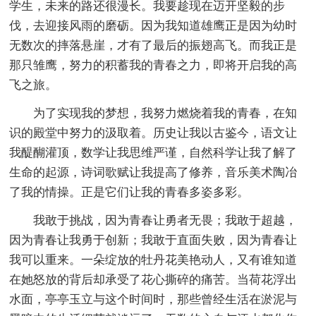
学生，未来的路还很漫长。我要趁现在迈开坚毅的步
伐，去迎接风雨的磨砺。因为我知道雄鹰正是因为幼时
无数次的摔落悬崖，才有了最后的振翅高飞。而我正是
那只雏鹰，努力的积蓄我的青春之力，即将开启我的高
飞之旅。
为了实现我的梦想，我努力燃烧着我的青春，在知
识的殿堂中努力的汲取着。历史让我以古鉴今，语文让
我醍醐灌顶，数学让我思维严谨，自然科学让我了解了
生命的起源，诗词歌赋让我提高了修养，音乐美术陶冶
了我的情操。正是它们让我的青春多姿多彩。
我敢于挑战，因为青春让勇者无畏；我敢于超越，
因为青春让我勇于创新；我敢于直面失败，因为青春让
我可以重来。一朵绽放的牡丹花美艳动人，又有谁知道
在她怒放的背后却承受了花心撕碎的痛苦。当荷花浮出
水面，亭亭玉立与这个时间时，那些曾经生活在淤泥与