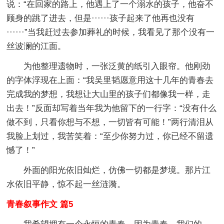
说：“在回家的路上，他遇上了一个溺水的孩子，他奋不
顾身的跳了进去，但是······孩子起来了他再也没有
······”当我赶过去参加葬礼的时候，我看见了那个没有一
丝波澜的江面。
为他整理遗物时，一张泛黄的纸引入眼帘。他刚劲
的字体浮现在上面：“我吴里韬愿意用这十几年的青春去
完成我的梦想，我想让大山里的孩子们都像我一样，走
出去！”反面却写着当年我为他留下的一行字：“没有什么
做不到，只看你想与不想，一切皆有可能！”两行清泪从
我脸上划过，我苦笑着：“至少你努力过，你已经不留遗
憾了！”
外面的阳光依旧灿烂，仿佛一切都是梦境。那片江
水依旧平静，惊不起一丝涟漪。
青春叙事作文 篇5