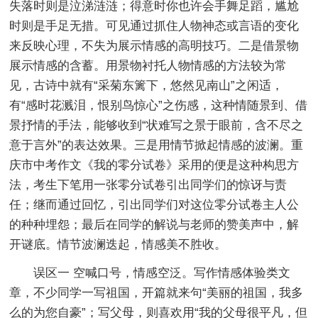
失落时则是泣涕涟涟；得意时你也许会手舞足蹈，尴尬
时则是手足无措。可见通过抓住人物神态或言语的变化
来反映心理，不失为展示情感的高明技巧。二是借景物
展示情感的含蓄。用景物衬托人物情感的方法较为常
见，古诗中就有“采菊东篱下，悠然见南山”之闲适，
有“感时花溅泪，恨别鸟惊心”之伤感，这种情随景到、借
景抒情的手法，能够收到“状难写之景于眼前，含不尽之
意于言外”的表达效果。三是用情节掀起情感的波澜。重
庆市中考作文《我的零分试卷》采用的便是这种构思方
法，考生下笔用一张零分试卷引出同学们的惊讶与责
任；继而通过回忆，引出同学们对这位零分试卷主人公
的种种埋怨；最后在同学的解说与老师的赞美声中，解
开谜底。情节波澜迭起，情感美不胜收。
误区一 空喊口号，情感空泛。写作情感体验类文
章，不少同学一写祖国，开篇就来句“美丽的祖国，我多
么的为您自豪”；写父母，则喜欢用“我的父母很平凡，但