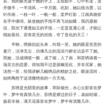
若。我的眼光凝于她的手上，玉指如芊，心中长莲，莲
开微半，一半清风，一半月圆。此刻，她以线当墨，以
针作画，一枝一叶，一帆一船，桨声灯影，江南风物皆
在手中缠绵。纵使她的手指不再飞动如蝶，我仍愿相
信，阳光下通透如玉的手指，一定是直通心灵，才能让
细如蚕丝、若有若无的丝线，夺了造化的天工！
半晌，绣娘抬起头来，向我一笑。她的眼是笑意的
巢穴，洁净无尘，仿佛凡尘的流浴污秽全沾染不了她。
而她，活成绸缎一般，成了烟，入了画，和苏绣谈着一
场亘古的恋爱。得知我不过是探幽至此，并非买家，她
淡然一笑，给我讲解几幅绣品的精妙之处。眼波流转，
始终陶然于这清雅绝俗的一方天地。
苏绣是光阴里的故事，草际烟光，水心云影皆在梦
中，梦中有真情几分。苏绣是煨过的日子，袅如轻烟，
扬若水袖，满天花落皆在梦中，梦中有清雅几许。