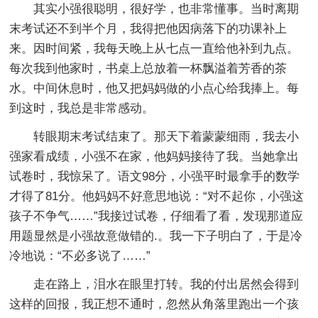
其实小强很聪明，很好学，也非常懂事。当时离期
末考试还不到半个月，我得把他因病落下的功课补上
来。因时间紧，我每天晚上从七点一直给他补到九点。
每次我到他家时，书桌上总放着一杯飘溢着芳香的茶
水。中间休息时，他又把妈妈做的小点心给我捧上。每
到这时，我总是非常感动。
转眼期末考试结束了。那天下着蒙蒙细雨，我去小
强家看成绩，小强不在家，他妈妈接待了我。当她拿出
试卷时，我惊呆了。语文98分，小强平时最拿手的数学
才得了81分。他妈妈不好意思地说：“对不起你，小强这
孩子不争气……”我接过试卷，仔细看了看，发现那道应
用题显然是小强故意做错的.。我一下子明白了，于是冷
冷地说：“不必多说了……”
走在路上，泪水在眼里打转。我的付出居然会得到
这样的回报，我正想不通时，忽然从角落里跑出一个孩