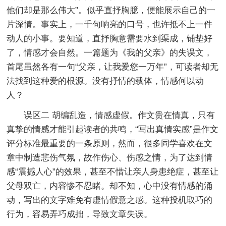
他们却是那么伟大”。似乎直抒胸臆，便能展示自己的一
片深情。事实上，一千句响亮的口号，也许抵不上一件
动人的小事。要知道，直抒胸意需要水到渠成，铺垫好
了，情感才会自然。一篇题为《我的父亲》的失误文，
首尾虽然各有一句“父亲，让我爱您一万年”，可读者却无
法找到这种爱的根源。没有抒情的载体，情感何以动
人？
误区二 胡编乱造，情感虚假。作文贵在情真，只有
真挚的情感才能引起读者的共鸣，“写出真情实感”是作文
评分标准最重要的一条原则，然而，很多同学喜欢在文
章中制造悲伤气氛，故作伤心、伤感之情，为了达到情
感“震撼人心”的效果，甚至不惜让亲人身患绝症，甚至让
父母双亡，内容惨不忍睹。却不知，心中没有情感的涌
动，写出的文字难免有虚情假意之感。这种投机取巧的
行为，容易弄巧成拙，导致文章失误。