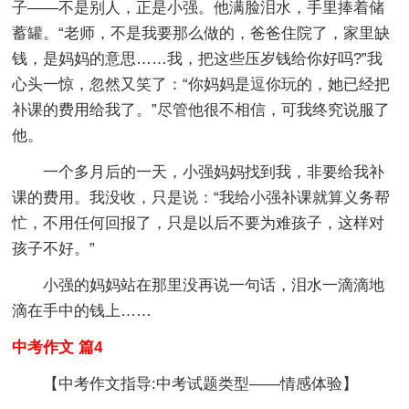
子——不是别人，正是小强。他满脸泪水，手里捧着储
蓄罐。“老师，不是我要那么做的，爸爸住院了，家里缺
钱，是妈妈的意思……我，把这些压岁钱给你好吗?”我
心头一惊，忽然又笑了：“你妈妈是逗你玩的，她已经把
补课的费用给我了。”尽管他很不相信，可我终究说服了
他。
一个多月后的一天，小强妈妈找到我，非要给我补
课的费用。我没收，只是说：“我给小强补课就算义务帮
忙，不用任何回报了，只是以后不要为难孩子，这样对
孩子不好。”
小强的妈妈站在那里没再说一句话，泪水一滴滴地
滴在手中的钱上……
中考作文 篇4
【中考作文指导:中考试题类型——情感体验】