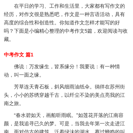
在平日的学习、工作和生活里，大家都有写作文的
经历，对作文很是熟悉吧，作文是一种言语活动，具有
高度的综合性和创造性。你知道作文怎样才能写的好
吗？下面是小编精心整理的中考作文5篇，欢迎阅读与收
藏。
中考作文 篇1
佛说：万发缘生，皆系缘分！我要说：有一种情
动，叫一面之缘。
芳草连天青石板，斜风细雨油纸伞。徜徉在苏州街
头，小小的苏绣穿越千古，以纤尘不染的美点亮我的江
南之旅。
“春水碧如天，画船听雨眠。”如莲花开落的江南容
颜，是我追寻已久的梦。可是，当我去年第一次走进江
南，面对仿古的建筑、泛着绿沫的湖水、赛过蝉鸣的叫