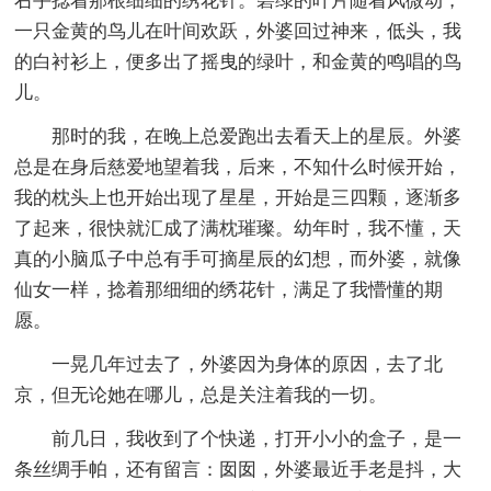
右手捻着那根细细的绣花针。碧绿的叶片随着风微动，
一只金黄的鸟儿在叶间欢跃，外婆回过神来，低头，我
的白衬衫上，便多出了摇曳的绿叶，和金黄的鸣唱的鸟
儿。
那时的我，在晚上总爱跑出去看天上的星辰。外婆
总是在身后慈爱地望着我，后来，不知什么时候开始，
我的枕头上也开始出现了星星，开始是三四颗，逐渐多
了起来，很快就汇成了满枕璀璨。幼年时，我不懂，天
真的小脑瓜子中总有手可摘星辰的幻想，而外婆，就像
仙女一样，捻着那细细的绣花针，满足了我懵懂的期
愿。
一晃几年过去了，外婆因为身体的原因，去了北
京，但无论她在哪儿，总是关注着我的一切。
前几日，我收到了个快递，打开小小的盒子，是一
条丝绸手帕，还有留言：囡囡，外婆最近手老是抖，大