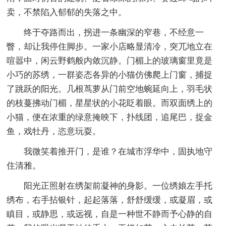
卖，不禁陷入郁郁的失落之中。
终于夺路而出，拐进一条幽深的窄巷，不经意一
瞥，却让我停住脚步。一家小店略显清冷，突兀地立在
喧嚣中，闲云野鹤般内敛沉静。门楣上的玻璃窗里竟是
小巧的苏绣，一群姿态各异的小猫仿佛爬上门窗，捕捉
了跳跃的阳光。几根茑萝从门前空地蜿延向上，羽毛状
的枝蔓拂动门楣，星星状的小花眨着眼。而双面绣上的
小猫，便在浓重的绿意掩映下，扑线团，追尾巴，捉金
鱼，戏牡丹，恣意玩耍。
我微笑着推开门，是谁？在城市浮华中，固执地守
住清雅。
阳光正照射在绣架前凝神的身影。一位绣娘左手托
绣布，右手拈银针，起起落落，舒舒缓缓，或凝眉，或
瞋目，或静思，或远视，自是一种世不静而予心静的自