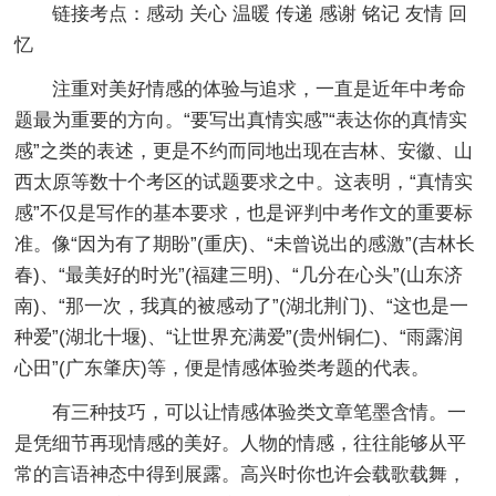
链接考点：感动 关心 温暖 传递 感谢 铭记 友情 回
忆
注重对美好情感的体验与追求，一直是近年中考命
题最为重要的方向。“要写出真情实感”“表达你的真情实
感”之类的表述，更是不约而同地出现在吉林、安徽、山
西太原等数十个考区的试题要求之中。这表明，“真情实
感”不仅是写作的基本要求，也是评判中考作文的重要标
准。像“因为有了期盼”(重庆)、“未曾说出的感激”(吉林长
春)、“最美好的时光”(福建三明)、“几分在心头”(山东济
南)、“那一次，我真的被感动了”(湖北荆门)、“这也是一
种爱”(湖北十堰)、“让世界充满爱”(贵州铜仁)、“雨露润
心田”(广东肇庆)等，便是情感体验类考题的代表。
有三种技巧，可以让情感体验类文章笔墨含情。一
是凭细节再现情感的美好。人物的情感，往往能够从平
常的言语神态中得到展露。高兴时你也许会载歌载舞，