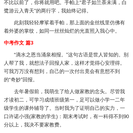
不比以前了，你将就用吧。手帕上“君子如兰荼未满，白
鹭游云入青天”的两行字，我始终记得。
此刻我轻轻摩挲着手帕，那上面的金丝线里仿佛有
着外婆的掌纹，如同一丝丝灿烂的光直照入我心中。
中考作文 篇3
“滴水之恩当涌泉相报。”这句古语是世人皆知的。别
人帮了我，就想法子回报人家，这样才觉得心安理得。
可我万万没有想到，自己的一次付出竟会有意想不到
的“奇妙”回报。
去年暑假前，我萌生了给人做家教的念头。尽管我
才读初二，可学习成绩班级第一，足可以做小学一二年
级学生的课外辅导了。当时我为了证明自己的实力，一
口许诺小强(家教的学生)：期末考试时，有一科得不到90
分以上，我决不要家教费。