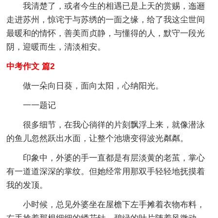
我清楚了，或者今生的相遇已是上天的赏赐，迤逦
走进苏州，惊诧于与苏绣的一面之缘，给了我这尘世间
最暖和的情怀，善美而贞静，与懂得的人，默守一段光
阴，迎暖而生，清淡相安。
中考作文 篇2
做一朵向日葵，面向太阳，心纳阳光。
一一题记
很多细节，在我心徜徉的片刻飘浮上来，就像潜泳
的鱼儿忽然跃出水面，让整个池塘变得波光粼粼。
印象中，外婆的手一直都是有层淡黄的老茧，掌心
有一道道深深的掌纹。但她经常用那双手轻轻地抚摸着
我的发顶。
小时候，总见外婆坐在屋檐下左手摊着衣物布料，