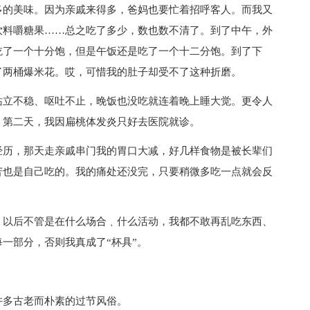
多的美味。因为亲戚来得多，爸妈也要忙着招呼客人。而我又
饮料嚼糖果……总之吃了多少，数也数不清了。到了中午，外
吃了一个十分饱，但是午饭还是吃了一个十二分饱。到了下
了两桶爆米花。哎，可惜我的肚子却受不了这种折磨。
站立不稳、呕吐不止，晚饭也没吃就连着晚上睡大觉。更令人
。第二天，我因扁桃体发炎只好去医院就诊。
经历，那天走亲戚串门我的胃口大减，好几样食物是被长辈们
苦也是自己吃的。我的痛处还没完，只要稍微多吃一点就会反
。以后不管是在什么场合﹑什么活动，我都不敢再乱吃东西、
一部分，否则我真成了“杯具”。
许多古老而朴素的过节风俗。