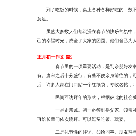
到了吃饭的时候，桌上各种各样好吃的，数
意足。
虽然大多数人们都沉浸在春节的快乐气氛中
己的幸福时光，成全了大家的团圆。他们舍己为
正月初一作文 篇5
春节里的一项重要活动，是到亲朋好友家
有。唐宋之后十分盛行，有些不便亲身前往的，可
后，许多人家在门口贴一个红纸袋，专收名帖，叫
民间互访拜年的形式，根据彼此的社会关
一是走亲戚。初一必须到岳父家、须带礼
再给长辈们依次跪拜。可以逗留吃饭、玩耍。
二是礼节性的拜访。如给同事、朋友拜年