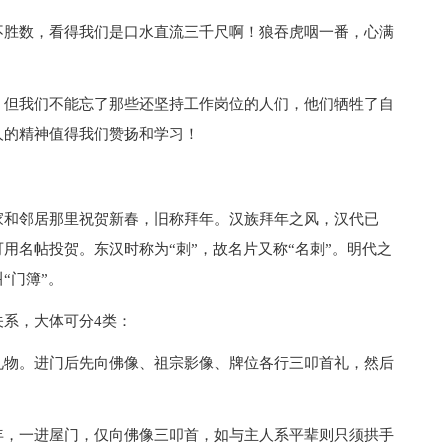
不胜数，看得我们是口水直流三千尺啊！狼吞虎咽一番，心满
，但我们不能忘了那些还坚持工作岗位的人们，他们牺牲了自
人的精神值得我们赞扬和学习！
和邻居那里祝贺新春，旧称拜年。汉族拜年之风，汉代已
用名帖投贺。东汉时称为“刺”，故名片又称“名刺”。明代之
“门簿”。
系，大体可分4类：
物。进门后先向佛像、祖宗影像、牌位各行三叩首礼，然后
，一进屋门，仅向佛像三叩首，如与主人系平辈则只须拱手