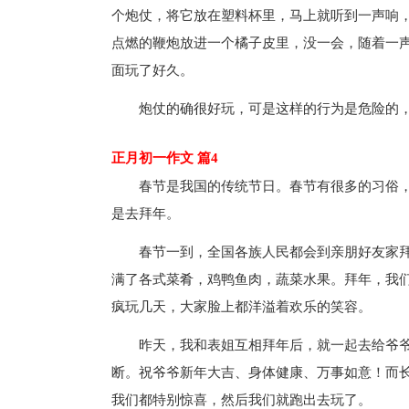
个炮仗，将它放在塑料杯里，马上就听到一声响
点燃的鞭炮放进一个橘子皮里，没一会，随着一声
面玩了好久。
炮仗的确很好玩，可是这样的行为是危险的
正月初一作文 篇4
春节是我国的传统节日。春节有很多的习俗
是去拜年。
春节一到，全国各族人民都会到亲朋好友家
满了各式菜肴，鸡鸭鱼肉，蔬菜水果。拜年，我
疯玩几天，大家脸上都洋溢着欢乐的笑容。
昨天，我和表姐互相拜年后，就一起去给爷
断。祝爷爷新年大吉、身体健康、万事如意！而
我们都特别惊喜，然后我们就跑出去玩了。