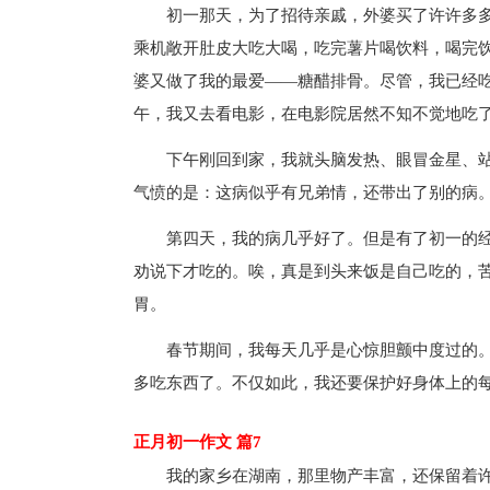
初一那天，为了招待亲戚，外婆买了许许多
乘机敞开肚皮大吃大喝，吃完薯片喝饮料，喝完
婆又做了我的最爱——糖醋排骨。尽管，我已经
午，我又去看电影，在电影院居然不知不觉地吃
下午刚回到家，我就头脑发热、眼冒金星、
气愤的是：这病似乎有兄弟情，还带出了别的病
第四天，我的病几乎好了。但是有了初一的
劝说下才吃的。唉，真是到头来饭是自己吃的，
胃。
春节期间，我每天几乎是心惊胆颤中度过的
多吃东西了。不仅如此，我还要保护好身体上的每
正月初一作文 篇7
我的家乡在湖南，那里物产丰富，还保留着