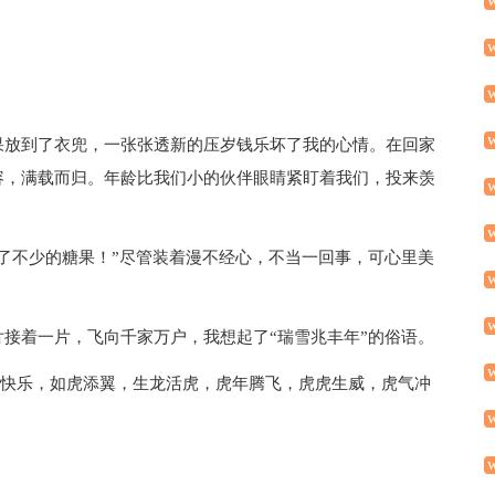
果放到了衣兜，一张张透新的压岁钱乐坏了我的心情。在回家
容，满载而归。年龄比我们小的伙伴眼睛紧盯着我们，投来羡
了不少的糖果！”尽管装着漫不经心，不当一回事，可心里美
接着一片，飞向千家万户，我想起了“瑞雪兆丰年”的俗语。
年快乐，如虎添翼，生龙活虎，虎年腾飞，虎虎生威，虎气冲