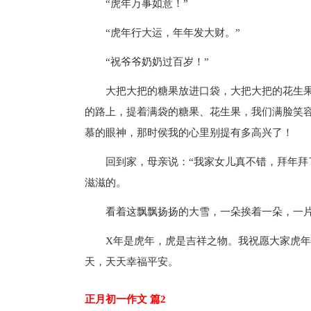
“虎年万事如意！”
“虎年行大运，年年发大财。”
“祝爷爷奶奶过百岁！”
大把大把的糖果放进口袋，大把大把的花生
的路上，提着满袋的糖果、花生果，我们满脸笑
慕的眼神，那时侯我的心里别提有多高兴了！
回到家，母亲说：“我家女儿真不错，拜年拜
滋滋的。
看着这飘飘扬扬的大雪，一朵挨着一朵，一片
X年是虎年，虎是吉祥之物。我祝愿大家虎
天，天天幸福平安。
正月初一作文 篇2