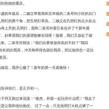
回到热闹的重庆。
丰盛的年饭后，二姨父带着我和五年级的二表哥到小区的后门
孔明灯的两个角，把孔明灯举高。二姨父在孔明灯的点火处点
冉上升的.孔明灯，我和二表哥对着它各自许了个新年愿
了。好希望我们的愿望能够实现呀！接着，我们又放起了烟
起来。二表哥对我说：“我们比赛谁放得高好不好？”我回
！你长的比我高，冲天炮举得也就比我高，所以放得也一定比
更高。
的烟花，我开心极了！新年的第一天真愉快！
就告诉你们，是正月初一。
子羽又跑过来说道：“俊杰，外面一起玩些什么吧！”我走了
是让我和他玩炮仗。 过了一会，只见他用打火机点燃了一