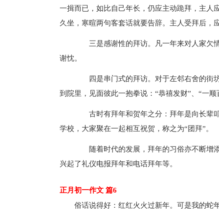
一揖而已，如比自己年长，仍应主动跪拜，主人
久坐，寒暄两句客套话就要告辞。主人受拜后，
三是感谢性的拜访。凡一年来对人家欠情的
谢忱。
四是串门式的拜访。对于左邻右舍的街坊
到院里，见面彼此一抱拳说：“恭禧发财”、“一
古时有拜年和贺年之分：拜年是向长辈叩岁
学校，大家聚在一起相互祝贺，称之为“团拜”。
随着时代的发展，拜年的习俗亦不断增添
兴起了礼仪电报拜年和电话拜年等。
正月初一作文 篇6
俗话说得好：红红火火过新年。可是我的蛇