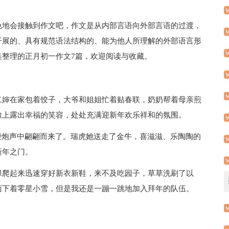
免地会接触到作文吧，作文是从内部言语向外部言语的过渡，
开展的、具有规范语法结构的、能为他人所理解的外部语言形
集整理的正月初一作文7篇，欢迎阅读与收藏。
二婶在家包着饺子，大爷和姐姐忙着贴春联，奶奶帮着母亲煎
脸上露出幸福的笑容，处处充满迎新年欢乐祥和的氛围。
鞭炮声中翩翩而来了。瑞虎她送走了金牛，喜滋滋、乐陶陶的
新年之门。
碌爬起来迅速穿好新衣新鞋，来不及吃园子，草草洗刷了以
面下着零星小雪，但是我还是一蹦一跳地加入拜年的队伍。