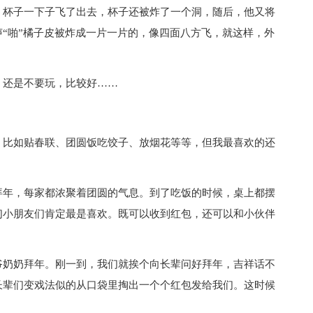
，杯子一下子飞了出去，杯子还被炸了一个洞，随后，他又将
“啪”橘子皮被炸成一片一片的，像四面八方飞，就这样，外
，还是不要玩，比较好……
，比如贴春联、团圆饭吃饺子、放烟花等等，但我最喜欢的还
拜年，每家都浓聚着团圆的气息。到了吃饭的时候，桌上都摆
们小朋友们肯定最是喜欢。既可以收到红包，还可以和小伙伴
爷奶奶拜年。刚一到，我们就挨个向长辈问好拜年，吉祥话不
长辈们变戏法似的从口袋里掏出一个个红包发给我们。这时候