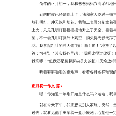
兔年的正月初一，我和爸爸妈妈兴高采烈地
到的时候已经是晚上了，我和家人吃过一顿
放孔明灯、冲天炮和烟花。我和二表哥分别拿着
上火，只见孔明灯摇摇摆摆地升上了天空。看着冉
望，不一会孔明灯就升上高空，消失得无影无踪
花。我拿起粗壮的冲天炮“啪！啪！啪！”地放了
答：“好吧。”其实我心里想：“我哪比得过你呀
我高啰！”但我还是踮起脚尖尽力的把冲天炮放得
听着噼噼啪啪的鞭炮声，看着各种各样璀璨
正月初一作文 篇3
嘿！你知道一年刚开始是什么吗？哈哈，我
就在今天下午，我正想去别人家玩，突然，金
过去，就看见他手里拿着一盒小鞭炮，心想他一定