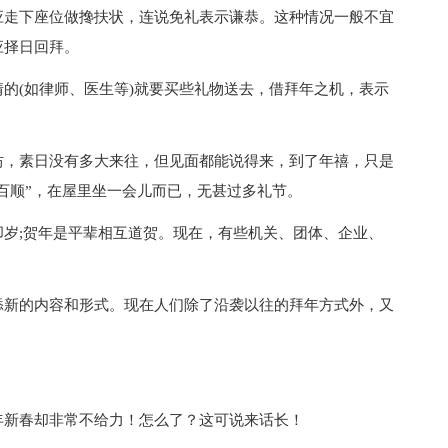
应走下座位做搀扶状，连说免礼表示谦恭。这种情况一般不宜
应择日回拜。
(如律师、医生等)就要买些礼物送去，借拜年之机，表示
，素日没有多大来往，但见面都能说得来，到了年禧，只是
顺百顺”，在屋里坐一会儿而已，无甚过多礼节。
;贺年是平辈相互道贺。现在，有些机关、团体、企业、
新的内容和形式。现在人们除了沿袭以往的拜年方式外，又
年新春却非常不给力！怎么了？这可说来话长！