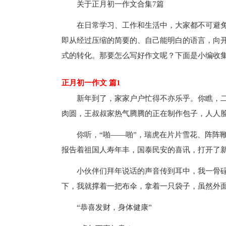
关于正月初一作文合集7篇
在日常学习、工作和生活中，大家都不可避
即从经过压缩的简要的、自己能明白的语言，向
式的转化。那要怎么写好作文呢？下面是小编收
正月初一作文 篇1
新年到了，家家户户忙得不亦乐乎。你瞧，
肉圆，王叔叔家热气腾腾的正在制作包子，人人
你听，“啪——啪”，瑞虎在片片雪花、阵阵
报告着祖国人寿年丰，国泰民安的喜讯，打开了
小伙伴们拜年说话的声音传到耳中，我一骨
下，我就撑着一把布伞，拿着一只袋子，虽然外
“恭喜发财，身体健康”