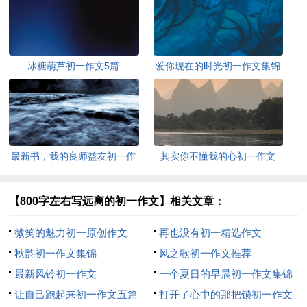
冰糖葫芦初一作文5篇
爱你现在的时光初一作文集锦
最新书，我的良师益友初一作
其实你不懂我的心初一作文
文
（精选26篇）
【800字左右写远离的初一作文】相关文章：
微笑的魅力初一原创作文
再也没有初一精选作文
秋韵初一作文集锦
风之歌初一作文推荐
最新风铃初一作文
一个夏日的早晨初一作文集锦
让自己跑起来初一作文五篇
打开了心中的那把锁初一作文