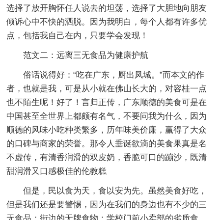
选择了放开胸怀任人说去的坦荡，选择了大胆地向朋友
倾诉心中不快的洒脱。因为我明白，每个人都有许多优
点，包括我自己在内，只要学会发现！
范文二：远离三无食品为健康护航
俗话说得好：“吃在广东，厨出凤城。”而本文的作
者，也就是我，可是从小就在佛山长大的，对容桂一点
也不陌生呢！好了！言归正传，广东顺德的美食可是在
中国甚至全世界上都颇有名气，不要问我为什么，因为
顺德的风味小吃种类繁多，历年味美价廉，赢得了大众
的口碑与商家的荣誉。那令人垂诞欲滴的美食果真是名
不虚传，有清香润滑的双皮奶，香脆可口的蹦沙，既清
甜润滑又口感极佳的伦教糕
但是，民以食为天，食以安为先。虽然美食好吃，
但是我们还是要警惕，因为在我们的身边也有不少的三
无食品：街边的无牌食物；学校门前小卖部的劣质食