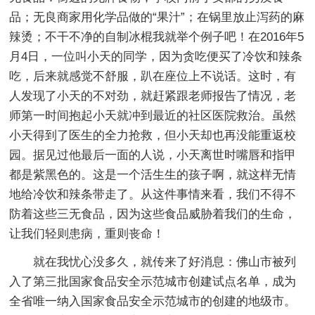
品；无良商家用化学品做的“果汁”；在锅里放止泻药的麻
辣烫；不干不净的自制冰棍我就举个例子吧！在2016年5
月4日，一位叫小天的同学，因为贪吃便买了冷饮和辣条
吃，后来就感觉不舒服，趴在座位上不说话。这时，有
人发现了小天的不对劲，就赶紧跟老师报告了情况，老
师第一时间抱起小天就冲到最近的社区医院救治。虽然
小天得到了医生的全力抢救，但小天却也再没能重返校
园。据见过他最后一面的人说，小天离世时嘴唇和指甲
都是紫黑色的。这是一个活生生的孩子啊，就这样无情
地给冷饮和辣条带走了。从这件事情来看，我们不得不
防着这些三无食品，因为这些食品威胁着我们的生命，
让我们轻则患病，重则丧命！
就在我忧心没多久，就传来了好消息：佛山市被列
入了第三批国家食品安全示范城市创建试点名单，成为
全省唯一纳入国家食品安全示范城市的创建的地级市。