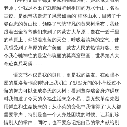
书中的文章全都是专家精挑细选的。她就像是我的
老师，让我足不出户就能游览到祖国的万水千山，名胜
古迹。是她带我走进了风景如画的`桂林山水，目睹了千
姿百态的黄山松，领略了气势非凡的黄果树瀑布，我还
跟着巴金爷爷他们来到了内蒙古大草原，走在一碧千里
的草原上，仰望着湛蓝的天空，呼吸着清新的空气，使
我感受到了草原的宽广美丽，蒙古人民的热情好客。更
令我心驰神往的是宏伟瑰丽的莫高窟壁画，世界第八大
奇迹秦兵马俑……
语文书不仅是我的良师，更是我的益友。在顽强不
屈的夏洛蒂·勃朗特身上我明白了默默无闻的小草经过不
懈的努力可以变成参天的大树；看到董存瑞舍身炸碉堡
时我知道了今天的幸福生活来之不易，是无数革命先烈
用鲜血和生命换来的；从小英的变化中我懂得了“人人都
需要掌声，特别是当一个人身处困境的时候。让我们珍
惜别人的掌声，同时，也不要忘记把自己的掌声献给别