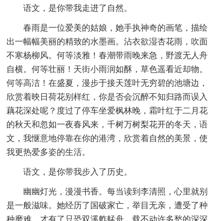
语文，是你带我走进了自然。
春雨是一位爱美的姑娘，她手执神奇的画笔，描绘
出一幅幅美丽的精致的水墨画。沾衣欲湿杏花雨，吹面
不寒杨柳风。何等淡雅！春潮带雨晚来急，野渡无人舟
自横。何等壮丽！天街小雨润如酥，草色遥看近却物。
何等高洁！在盛夏，漫步于接天莲叶无穷碧的池塘边，
欣赏着映日荷花别样红，你是否会沉醉不知归路而误入
藕花深处呢？度过了停车坐爱枫林晚，霜叶红于二月花
的秋天和忽如一夜春风来，千树万树梨花开的冬天，语
文，我惬意地停靠在你的港湾，欣赏着自然的美景，使
我更热爱多姿的生活。
语文，是你带我步入了历史。
幽幽灯光，漫漫书香。每当读到李清照，心里就别
是一般滋味。她经历了国破家亡，举目无亲，遭受了种
种磨难，才有了只恐双溪舴艋舟，载不动许多愁的深深