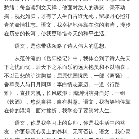
愁绪；每当读到文天祥，他面对敌人的诱惑，毫不动
摇，视死如归，才有了人生自古谁无死，留取丹心照汗
青的豪情壮志。语文，我幸福地停靠在你的港湾，漫步
在历史的长河，使我更珍惜今天的和平生活。
语文，是你带我领略了诗人伟大的思想。
从范仲淹的《岳阳楼记》中，我体会到了诗人先天
下之忧而忧，后天下之乐而乐的远大抱负和不以物喜，
不以己悲的旷达胸襟；屈原忧国忧民，一部《离骚》，
香草美人与日月同辉；李白情志豪迈。一道《行路
难》，直挂云帆，长风破浪；陶渊明洁身自好，一组
《饮酒》，悠然自得，自有斟意。语文，我微笑地停靠
在你的港湾，面对挫折，我学会了要笑对人生。
语文，你是我学习上的良师，你是我生活中的益
友，你更是我心灵上的养料。无可否认，语文，我心灵