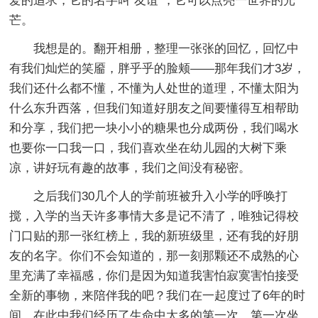
爱的追求，它的名字叫“友谊”，它可以点亮一世界的光
芒。
我想是的。翻开相册，整理一张张的回忆，回忆中
有我们灿烂的笑靥，胖乎乎的脸颊——那年我们才3岁，
我们还什么都不懂，不懂为人处世的道理，不懂太阳为
什么东升西落，但我们知道好朋友之间要懂得互相帮助
和分享，我们把一块小小的糖果也分成两份，我们喝水
也要你一口我一口，我们喜欢坐在幼儿园的大树下乘
凉，讲好玩有趣的故事，我们之间没有秘密。
之后我们30几个人的学前班被升入小学的呼唤打
搅，入学的当天许多事情大多是记不清了，唯独记得校
门口贴的那一张红榜上，我的新班级里，还有我的好朋
友的名字。你们不会知道的，那一刻那颗还不成熟的心
里充满了幸福感，你们是因为知道我害怕寂寞害怕接受
全新的事物，来陪伴我的吧？我们在一起度过了6年的时
间，在此中我们经历了生命中太多的第一次，第一次坐