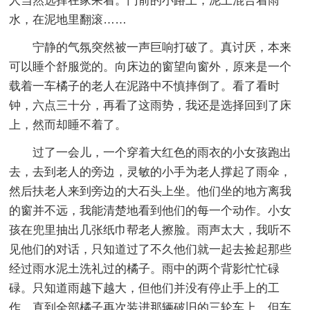
人当然选择在家呆着。门前的小路上，泥土混合着雨
水，在泥地里翻滚……
宁静的气氛突然被一声巨响打破了。真讨厌，本来
可以睡个舒服觉的。向床边的窗望向窗外，原来是一个
载着一车橘子的老人在泥路中不慎摔倒了。看了看时
钟，六点三十分，再看了这雨势，我还是选择回到了床
上，然而却睡不着了。
过了一会儿，一个穿着大红色的雨衣的小女孩跑出
去，去到老人的旁边，灵敏的小手为老人撑起了雨伞，
然后扶老人来到旁边的大石头上坐。他们坐的地方离我
的窗并不远，我能清楚地看到他们的每一个动作。小女
孩在兜里抽出几张纸巾帮老人擦脸。雨声太大，我听不
见他们的对话，只知道过了不久他们就一起去捡起那些
经过雨水泥土洗礼过的橘子。雨中的两个背影忙忙碌
碌。只知道雨越下越大，但他们并没有停止手上的工
作，直到全部橘子再次装进那辆破旧的三轮车上。但车