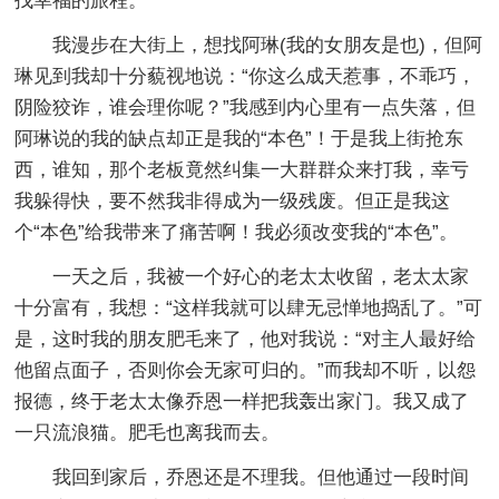
找幸福的旅程。
我漫步在大街上，想找阿琳(我的女朋友是也)，但阿
琳见到我却十分藐视地说：“你这么成天惹事，不乖巧，
阴险狡诈，谁会理你呢？”我感到内心里有一点失落，但
阿琳说的我的缺点却正是我的“本色”！于是我上街抢东
西，谁知，那个老板竟然纠集一大群群众来打我，幸亏
我躲得快，要不然我非得成为一级残废。但正是我这
个“本色”给我带来了痛苦啊！我必须改变我的“本色”。
一天之后，我被一个好心的老太太收留，老太太家
十分富有，我想：“这样我就可以肆无忌惮地捣乱了。”可
是，这时我的朋友肥毛来了，他对我说：“对主人最好给
他留点面子，否则你会无家可归的。”而我却不听，以怨
报德，终于老太太像乔恩一样把我轰出家门。我又成了
一只流浪猫。肥毛也离我而去。
我回到家后，乔恩还是不理我。但他通过一段时间