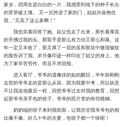
家乡，四周全是白白的一片，我感受到地下的种子长出
的芽穿破土壤。 又一次跨进了家的门，姑姑兴奋抱住
我，“又高了这么多啊！”
我也笑着回答了她。姑父也走了出来，那长着厚茧
的手拂过我的头。那双手是那么有力但又那么和蔼。这
年一定又丰收了，那又厚了一层的茧和那笑中微现皱纹
的脸告诉了我。岁月像印迹一样印在了姑父的身上。他
为了家辛苦劳作。而且不求回报。
进入客厅，爷爷的遗像挂的如此醒目，半年前刚刚
去世的爷爷走的是那么从容。因为我要中考，所以执意
不让我送他最后一程，回想爷爷过去对我的教育，回想
起那爷爷亲手包的饺子。爷爷的照片变的有些模糊。
奶奶端的饺子来到我前面，让我尝尝我爷爷包的相
比像不像。好几十年的夫妻，包饺子都一个味呢！