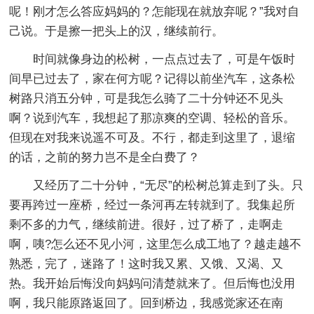
呢！刚才怎么答应妈妈的？怎能现在就放弃呢？”我对自
己说。于是擦一把头上的汉，继续前行。
时间就像身边的松树，一点点过去了，可是午饭时
间早已过去了，家在何方呢？记得以前坐汽车，这条松
树路只消五分钟，可是我怎么骑了二十分钟还不见头
啊？说到汽车，我想起了那凉爽的空调、轻松的音乐。
但现在对我来说遥不可及。不行，都走到这里了，退缩
的话，之前的努力岂不是全白费了？
又经历了二十分钟，“无尽”的松树总算走到了头。只
要再跨过一座桥，经过一条河再左转就到了。我集起所
剩不多的力气，继续前进。很好，过了桥了，走啊走
啊，咦?怎么还不见小河，这里怎么成工地了？越走越不
熟悉，完了，迷路了！这时我又累、又饿、又渴、又
热。我开始后悔没向妈妈问清楚就来了。但后悔也没用
啊，我只能原路返回了。回到桥边，我感觉家还在南