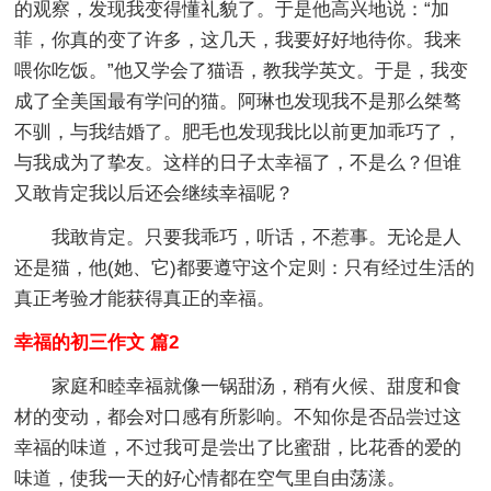
的观察，发现我变得懂礼貌了。于是他高兴地说：“加
菲，你真的变了许多，这几天，我要好好地待你。我来
喂你吃饭。”他又学会了猫语，教我学英文。于是，我变
成了全美国最有学问的猫。阿琳也发现我不是那么桀骜
不驯，与我结婚了。肥毛也发现我比以前更加乖巧了，
与我成为了挚友。这样的日子太幸福了，不是么？但谁
又敢肯定我以后还会继续幸福呢？
我敢肯定。只要我乖巧，听话，不惹事。无论是人
还是猫，他(她、它)都要遵守这个定则：只有经过生活的
真正考验才能获得真正的幸福。
幸福的初三作文 篇2
家庭和睦幸福就像一锅甜汤，稍有火候、甜度和食
材的变动，都会对口感有所影响。不知你是否品尝过这
幸福的味道，不过我可是尝出了比蜜甜，比花香的爱的
味道，使我一天的好心情都在空气里自由荡漾。