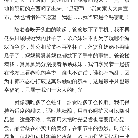
疼了好长一段时间。是硬币吗？我激动起来，一点一点
地将硬硬的东西叼了出来。“是硬币！”我向家人大声宣
布。我也悄悄许下愿望，我想……就当它是个秘密吧！
随着春晚开头曲的响起，爸爸放下了手机，我不再
低头只顾喂饱我的肚子了，弟弟妹妹不再为了玩哪个游
戏而争吵，外公和爷爷不再举杯了，外婆和奶奶不再嗑
瓜子了，妈妈舅舅舅妈也都放下了手中的事情。爸爸搂
着我，舅舅舅妈分别搂着弟弟妹妹，我们享受着一起挤
在沙发上看春晚的喜悦，谁也不讲话，谁都不捣乱，因
为谁都不忍心打破这其乐融融的氛围，这是最平凡也最
幸福的，只属于我们一家人的时光。
就像糖吃多了会蛀牙，甜食吃多了会长胖。我们保
持着适度的甜味，适时地酝酿，用真心呵护又可以随时
品尝。这爱不浓，需要用大把时光品尝也需要用心品
尝。品尝藏在朴实里的美好，在细节中的微妙。时光虽
易逝，但我们可以将美好收藏，留下灿烂的回忆和一张