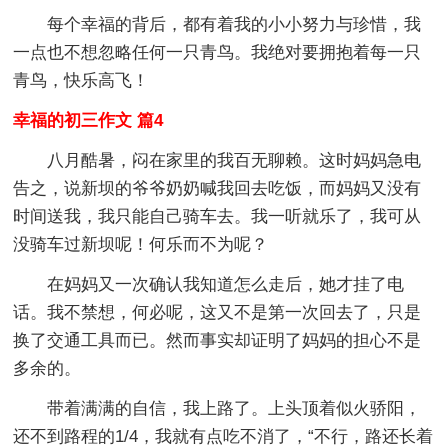
每个幸福的背后，都有着我的小小努力与珍惜，我
一点也不想忽略任何一只青鸟。我绝对要拥抱着每一只
青鸟，快乐高飞！
幸福的初三作文 篇4
八月酷暑，闷在家里的我百无聊赖。这时妈妈急电
告之，说新坝的爷爷奶奶喊我回去吃饭，而妈妈又没有
时间送我，我只能自己骑车去。我一听就乐了，我可从
没骑车过新坝呢！何乐而不为呢？
在妈妈又一次确认我知道怎么走后，她才挂了电
话。我不禁想，何必呢，这又不是第一次回去了，只是
换了交通工具而已。然而事实却证明了妈妈的担心不是
多余的。
带着满满的自信，我上路了。上头顶着似火骄阳，
还不到路程的1/4，我就有点吃不消了，“不行，路还长着