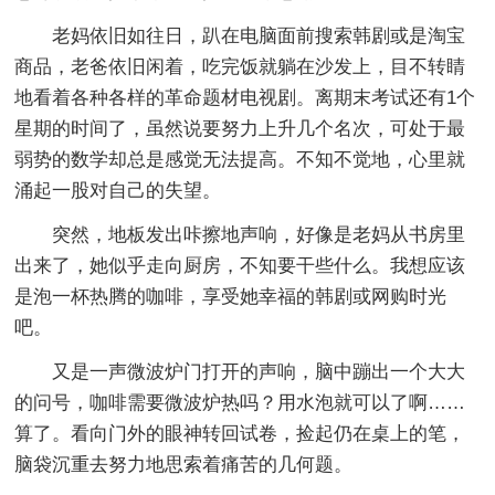
老妈依旧如往日，趴在电脑面前搜索韩剧或是淘宝
商品，老爸依旧闲着，吃完饭就躺在沙发上，目不转睛
地看着各种各样的革命题材电视剧。离期末考试还有1个
星期的时间了，虽然说要努力上升几个名次，可处于最
弱势的数学却总是感觉无法提高。不知不觉地，心里就
涌起一股对自己的失望。
突然，地板发出咔擦地声响，好像是老妈从书房里
出来了，她似乎走向厨房，不知要干些什么。我想应该
是泡一杯热腾的咖啡，享受她幸福的韩剧或网购时光
吧。
又是一声微波炉门打开的声响，脑中蹦出一个大大
的问号，咖啡需要微波炉热吗？用水泡就可以了啊……
算了。看向门外的眼神转回试卷，捡起仍在桌上的笔，
脑袋沉重去努力地思索着痛苦的几何题。