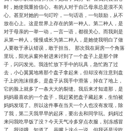
时，她使我重拾信心。有的人对于自己母亲总是漠不关
心。甚至对她的一句叮咛，一句话语，一句鼓励，从不
放在心上。这是世界上存在的第一种人。第二种人，是
对于母亲的一举一动，一言一语，都很关心。而我则是
从第一种人，慢慢成长为第二种人，是她使我明白了做
人要敢于承认错误，敢于担当。 那次我在厨房一个角落
里玩，阳光从窗外射进来讨到了一个盘子上是那个牌
子，闪闪发光。我连忙放下手中的玩具，急忙跑了过
去，小心翼翼地将那个盘子拿起来，但却没有注意到盘
子上的泡沫很多。是盘子从我手中滑落，掉在了地上，
它的脸上就多了一条大大的裂缝。我后来才知道那，是
妈妈最喜欢的一个盘子，我赶紧把盘子藏起来，生怕被
妈妈发现了。所以这件事在当天一个人也没有发现，除
了我，第二天我早早的起床，要出去和同学玩。妈妈过
来问我吃早饭了没？今天天气冷多穿点衣服，别冻感冒
了，我说哦，知道了。虽嘴上这么一说，但我还是没吃