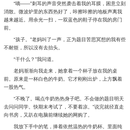
“嘀——”刺耳的声音突然袭击着我的耳膜，困意立刻
消散。微波炉里的东西热好了，咔擦咔擦的地板声离我
越来越近。用余光一扫，一双蓝色的鞋子停在我的房门
前。
“孩子。”老妈叫了一声，正为题目苦思冥想的我有些
不耐烦，所以没有去抬头。
“干什么？”我问道。
老妈渐渐向我走来，她拿着一个杯子放在我的桌
前。原来是一杯白色的牛奶。它才刚刚出炉，上方飘着
一股热气。
“不晚了。喝点牛奶热热身子吧。不会做的题目明天
去问问同学。快期末考试了，不要着凉。”说完就径直走
向书房，又趴在电脑前继续她的网购了。
我放下手中的笔，捧着依然温热的牛奶杯。里面纯